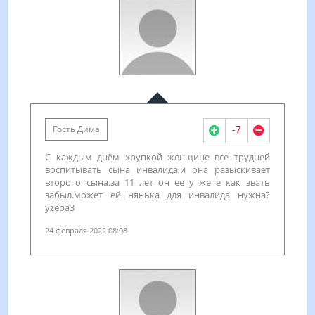
-7
Гость Дима
С каждым днём хрупкой женщине все трудней
воспитывать сына инвалида,и она разыскивает
второго сына.за 11 лет он ее у же е как звать
забыл.может ей нянька для инвалида нужна?
yzepa3
24 февраля 2022 08:08