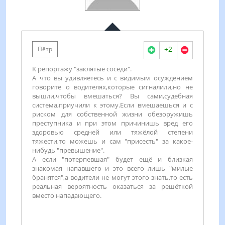
+2
Пётр
К репортажу "заклятые соседи".
А что вы удивляетесь и с видимым осуждением
говорите о водителях,которые сигналили,но не
вышли,чтобы вмешаться? Вы сами,судебная
система,приучили к этому.Если вмешаешься и с
риском для собственной жизни обезоружишь
преступника и при этом причинишь вред его
здоровью средней или тяжёлой степени
тяжести,то можешь и сам "присесть" за какое-
нибудь "превышение".
А если "потерпевшая" будет ещё и близкая
знакомая напавшего и это всего лишь "милые
бранятся",а водители не могут этого знать,то есть
реальная вероятность оказаться за решёткой
вместо нападающего.