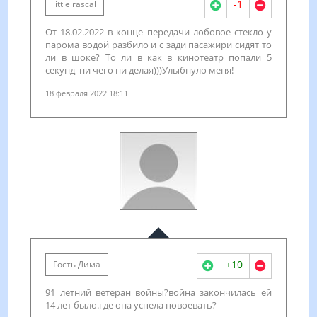
-1
little rascal
От 18.02.2022 в конце передачи лобовое стекло у
парома водой разбило и с зади пасажири сидят то
ли в шоке? То ли в как в кинотеатр попали 5
секунд ни чего ни делая)))Улыбнуло меня!
18 февраля 2022 18:11
+10
Гость Дима
91 летний ветеран войны?война закончилась ей
14 лет было.где она успела повоевать?