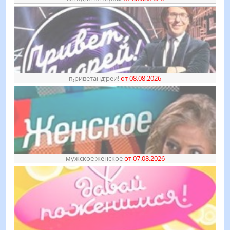
ҧрӥветанꙣреӥ!
от 08.08.2026
мужское женское
от 07.08.2026