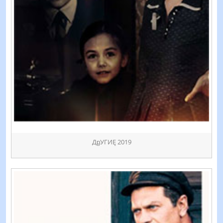
ДᶈУГИĘ 2019