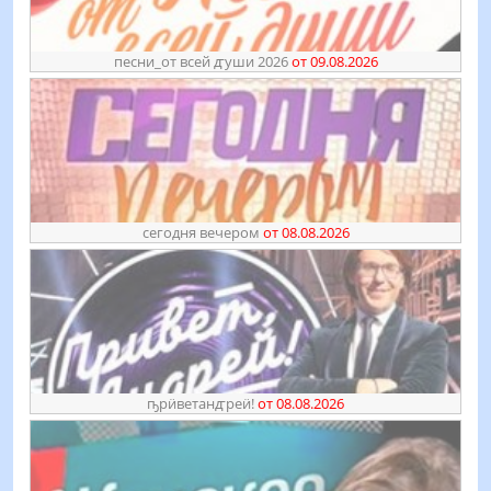
песни_от всей ꙣуши 2026
от 09.08.2026
сегодня вечером
от 08.08.2026
ҧрӥветанꙣреӥ!
от 08.08.2026