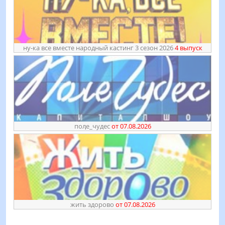
ну-ка все вместе народный кастинг 3 сезон 2026
4 выпуск
поӆе_чудес
от 07.08.2026
жить здорово
от 07.08.2026