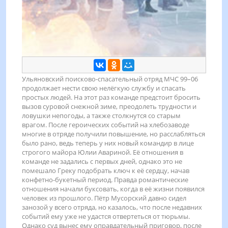
Ульяновский поисково-спасательный отряд МЧС 99–06
продолжает нести свою нелёгкую службу и спасать
простых людей. На этот раз команде предстоит бросить
вызов суровой снежной зиме, преодолеть трудности и
ловушки непогоды, а также столкнутся со старым
врагом. После героических событий на хлебозаводе
многие в отряде получили повышение, но расслабляться
было рано, ведь теперь у них новый командир в лице
строгого майора Юлии Авариной. Её отношения в
команде не задались с первых дней, однако это не
помешало Греку подобрать ключ к её сердцу, начав
конфетно-букетный период. Правда романтические
отношения начали буксовать, когда в её жизни появился
человек из прошлого. Пётр Мусорский давно сидел
занозой у всего отряда, но казалось, что после недавних
событий ему уже не удастся отвертеться от тюрьмы.
Однако суд вынес ему оправдательный приговор, после