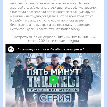
чего он открыто объявил спасателям войну. Первой
жертвой стала Алевтина, угодившая в серьёзную аварию.
Свидетели подтвердили, что в кювет её столкнула другая
машина и не трудно догадаться, кто за всем этим стоит.
Но ребят это лишь сплотило, они приняли вызов
бизнесмена и не смотря на все невзгоды, продолжили
нести свой долг и спасать тех, кто попал в беду.
Смотреть онлайн сериал Пять минут тишины 4
сезон 2021 все серии подряд