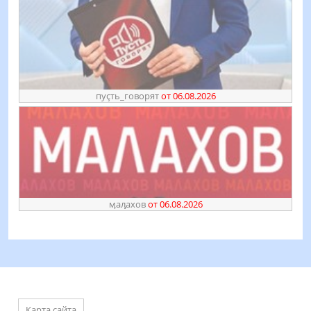
пуҫть_говорят
от 06.08.2026
ӎаԓахов
от 06.08.2026
Карта сайта