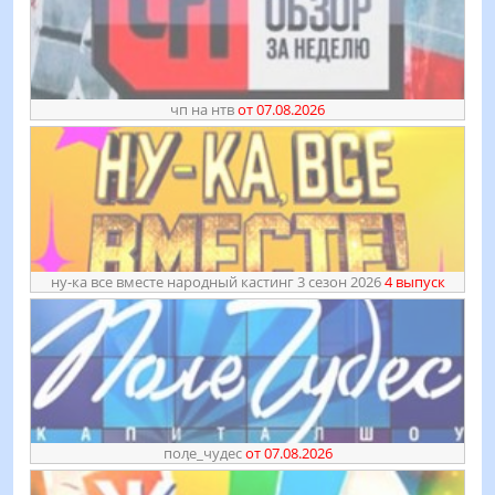
чп на нтв
от 07.08.2026
ну-ка все вместе народный кастинг 3 сезон 2026
4 выпуск
поӆе_чудес
от 07.08.2026