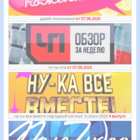
давай поженимся
от 07.08.2026
чп на нтв
от 07.08.2026
ну-ка все вместе народный кастинг 3 сезон 2026
4 выпуск