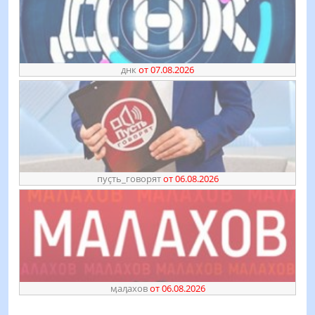
днк
от 07.08.2026
пуҫть_говорят
от 06.08.2026
ӎаԓахов
от 06.08.2026