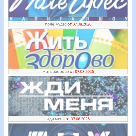
поӆе_чудес
от 07.08.2026
жить здорово
от 07.08.2026
жди меня
от 07.08.2026