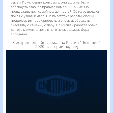
семьи. По условиям контракта, они должны были
соблюдать главное правило компании, а именно
придерживаться семейных ценностей. Об их разводе он
пока не узнал, и чтобы не вылететь с работы, обоим
пришлось импровизировать и вновь изображать
счастливую семейную пару. Но их план работал ровно
до того момента, пока в него не вмешалась Дора
Гордеевна.
Смотреть онлайн сериал на Россия 1 Бывшиеᐣ
2020 все серии подряд