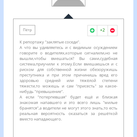
+2
Пётр
К репортажу "заклятые соседи".
А что вы удивляетесь и с видимым осуждением
говорите о водителях,которые сигналили,но не
вышли,чтобы вмешаться? Вы сами,судебная
система,приучили к этому.Если вмешаешься и с
риском для собственной жизни обезоружишь
преступника и при этом причинишь вред его
здоровью средней или тяжёлой степени
тяжести,то можешь и сам "присесть" за какое-
нибудь "превышение".
А если "потерпевшая" будет ещё и близкая
знакомая напавшего и это всего лишь "милые
бранятся",а водители не могут этого знать,то есть
реальная вероятность оказаться за решёткой
вместо нападающего.