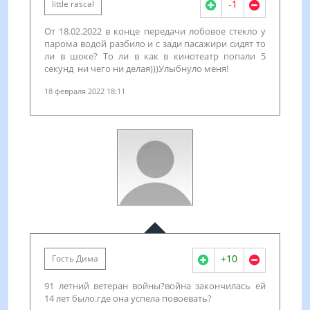
-1
little rascal
От 18.02.2022 в конце передачи лобовое стекло у
парома водой разбило и с зади пасажири сидят то
ли в шоке? То ли в как в кинотеатр попали 5
секунд ни чего ни делая)))Улыбнуло меня!
18 февраля 2022 18:11
+10
Гость Дима
91 летний ветеран войны?война закончилась ей
14 лет было.где она успела повоевать?