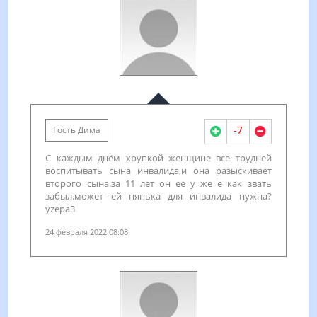
-7
Гость Дима
С каждым днём хрупкой женщине все трудней
воспитывать сына инвалида,и она разыскивает
второго сына.за 11 лет он ее у же е как звать
забыл.может ей нянька для инвалида нужна?
yzepa3
24 февраля 2022 08:08