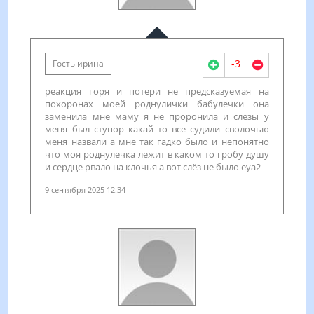
-3
Гость ирина
реакция горя и потери не предсказуемая на
похоронах моей роднулички бабулечки она
заменила мне маму я не проронила и слезы у
меня был ступор какай то все судили сволочью
меня назвали а мне так гадко было и непонятно
что моя роднулечка лежит в каком то гробу душу
и сердце рвало на клочья а вот слёз не было eya2
9 сентября 2025 12:34