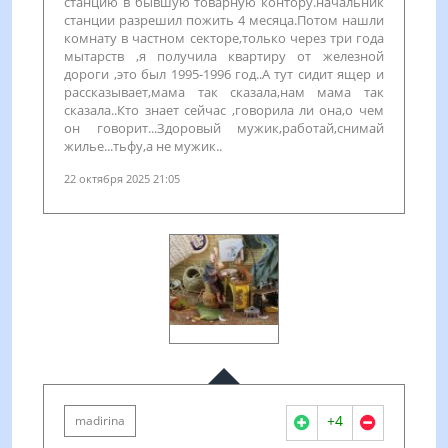
станцию в бывшую товарную контору.начальник
станции разрешил пожить 4 месяца.Потом нашли
комнату в частном секторе,только через три года
мытарств ,я получила квартиру от железной
дороги ,это был 1995-1996 год..А тут сидит ящер и
рассказывает,мама так сказала,нам мама так
сказала..Кто знает сейчас ,говорила ли она,о чем
он говорит...Здоровый мужик,работай,снимай
жилье...тьфу,а не мужик..
22 октября 2025 21:05
+4
madirina