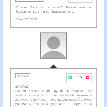
27 мая. "Тётя лучше мамы"? Рассея, моя ты
Рассея, от Волги и до Енисеееяяяя......
28 мая 2025 15:35
Не гость
+15
26/05'/25
Бедная овечка сидит, ручки на беременном
животе в защитной позе, нахватала займов и
дуркует, не понимает что отдавать надо. С работы
уволилась бедняжка (устала я) и вдруг стала