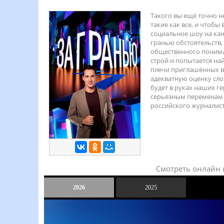
Такого вы ещё точно н
такие как все, и чтоб
социальное шоу на кана
гранью обстоятельств,
общественного пониман
строй и попытается най
плечи приглашённых в 
адекватную оценку сло
будет в руках наших ге
серьёзным переменам в
российского журналист
Смотреть онлайн 
2026
2025