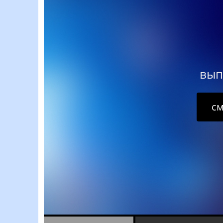
вып
см