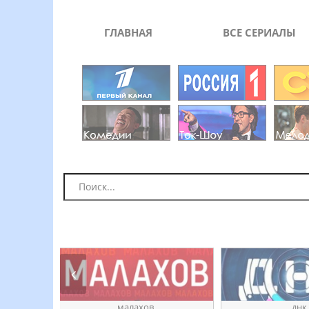
ГЛАВНАЯ
ВСЕ СЕРИАЛЫ
ое
ӎаԓахов
днк