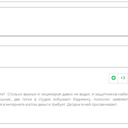
+3
ите? Столько вранья и лицемерия давно не видел. А защитников набе
шник, две тетки в студии лобызают бедняжку, психолог заявляет
ля в интернете матом деньги требует. Детдом в ней просвечивает.