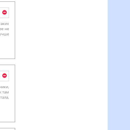
таких
ее не
лучше
ники,
к там
тала,