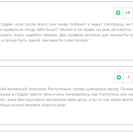
+4
студию, если после всего она снова побежит к нему? Смотришь на 
 нравиться, когда тебя бьют?" Может я не права, но мне абсолютно 
рожить знать надобно немало. Два правила запомни для начала:Ты 
ь и лучше быть одной, чем вместе с кем попало."
-1
 всей вселенной поможем Распутиным, купим шикарную виллу. Позор
льем в студию трясти. Мне очень понравилось, как Распутина, или ка
т, жена Виктора плохо воспитала свою дочь, а ты то как своих воспи
ообще чучело ленивое. Короче ужас.