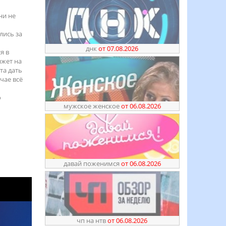
ни не
лись за
днк
от 07.08.2026
я в
яжет на
та дать
чае всё
о
мужское женское
от 06.08.2026
давай поженимся
от 06.08.2026
чп на нтв
от 06.08.2026