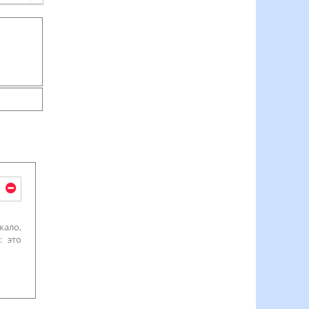
жало,
: это