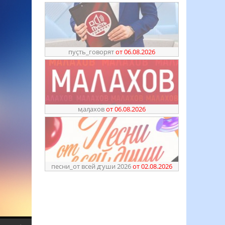
пуҫть_говорят
от 06.08.2026
ӎаԓахов
от 06.08.2026
песни_от всей ꙣуши 2026
от 02.08.2026