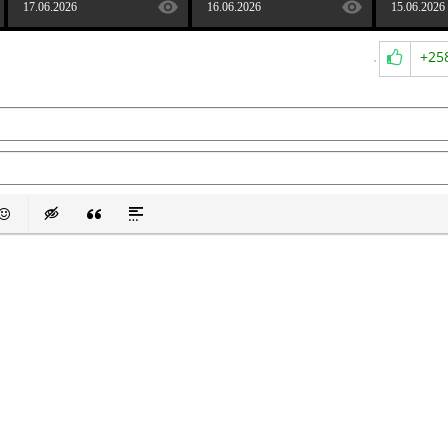
17.06.2026
16.06.2026
15.06.2026
+25
 список
ванный список
ставить смайлик
Вставка скрытого текста
Вставка цитаты
Вставка спойлера