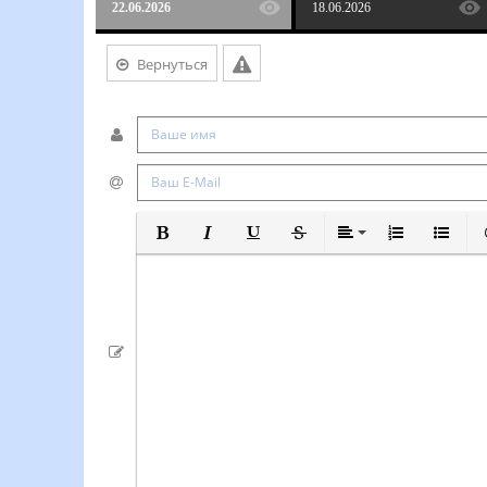
22.06.2026
18.06.2026
Вернуться
Полужирный
Курсив
Подчеркнутый
Зачеркнутый
Выравнивание
Нумерованный
Маркиро
В