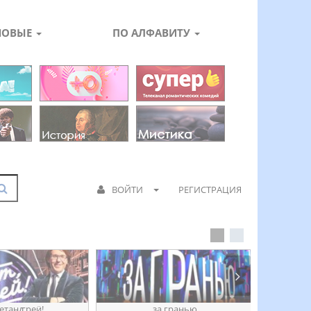
НОВЫЕ
ПО АЛФАВИТУ
ВОЙТИ
РЕГИСТРАЦИЯ
етанꙣреӥ!
за гранью
д