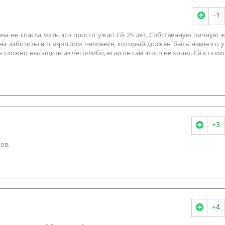
-1
она не спасла мать это просто ужас! Ей 25 лет. Собственную личную 
жна заботиться о взрослом человеке, который должен быть намного 
ь сложно вытащить из чего-либо, если он сам этого не хочет. Ей к псих
+3
ов.
+4