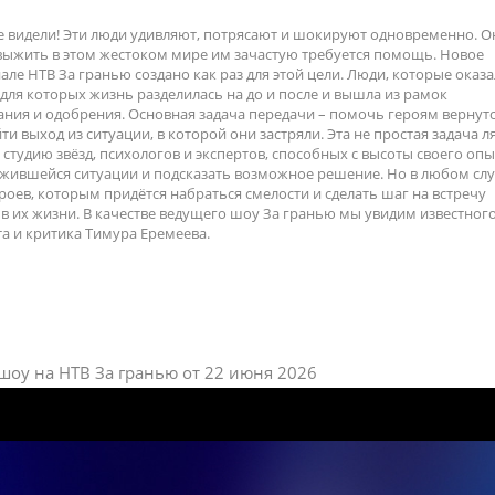
е видели! Эти люди удивляют, потрясают и шокируют одновременно. О
ы выжить в этом жестоком мире им зачастую требуется помощь. Новое
ле НТВ За гранью создано как раз для этой цели. Люди, которые оказа
 для которых жизнь разделилась на до и после и вышла из рамок
ия и одобрения. Основная задача передачи – помочь героям вернутс
ти выход из ситуации, в которой они застряли. Эта не простая задача л
студию звёзд, психологов и экспертов, способных с высоты своего опы
жившейся ситуации и подсказать возможное решение. Но в любом слу
роев, которым придётся набраться смелости и сделать шаг на встречу
 их жизни. В качестве ведущего шоу За гранью мы увидим известног
а и критика Тимура Еремеева.
шоу на НТВ За гранью от 22 июня 2026