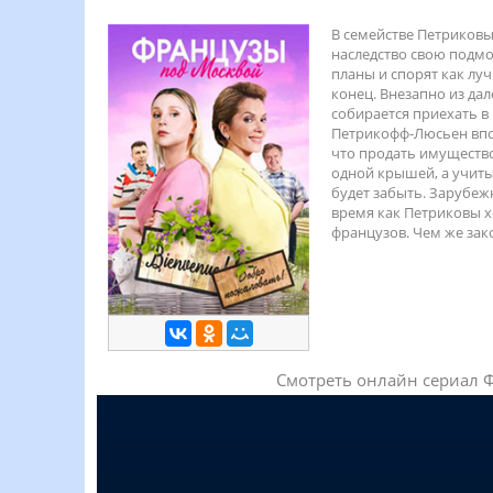
В семействе Петриковы
наследство свою подмо
планы и спорят как лу
конец. Внезапно из да
собирается приехать в
Петрикофф-Люсьен впол
что продать имущество
одной крышей, а учиты
будет забыть. Зарубеж
время как Петриковы х
французов. Чем же зак
Смотреть онлайн сериал 