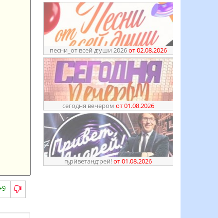
песни_от всей ꙣуши 2026
от 02.08.2026
сегодня вечером
от 01.08.2026
ҧрӥветанꙣреӥ!
от 01.08.2026
+9