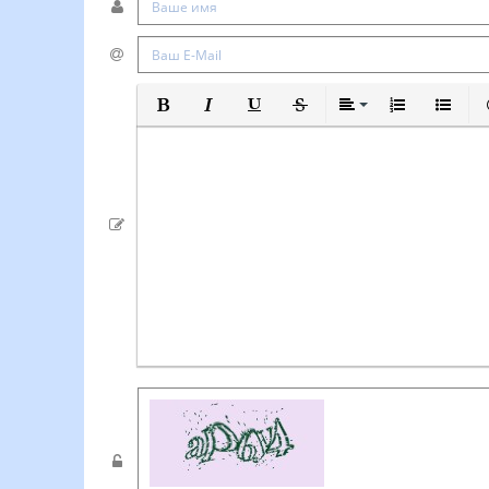
Полужирный
Курсив
Подчеркнутый
Зачеркнутый
Выравнивание
Нумерованный
Маркиро
В