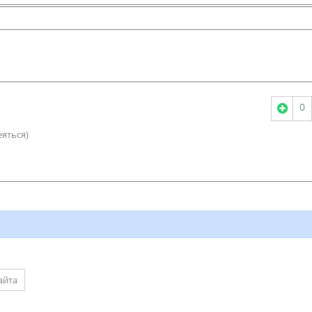
0
яться)
айта