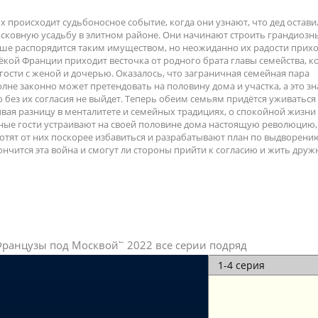
х происходит судьбоносное событие, когда они узнают, что дед остави
сковную усадьбу в элитном районе. Они начинают строить грандиозн
чше распорядится таким имуществом, но неожиданно их радости прих
лёкой Франции приходит весточка от родного брата главы семейства, 
 гости с женой и дочерью. Оказалось, что заграничная семейная пара
не законно может претендовать на половину дома и участка, а это зн
 без их согласия не выйдет. Теперь обеим семьям придётся уживаться
вая разницу в менталитете и семейных традициях, о спокойной жизн
ные гости устраивают на своей половине дома настоящую революцию, 
отят от них поскорее избавиться и разрабатывают план по выдворени
ончится эта война и смогут ли стороны прийти к согласию и жить друж
Французы под Москвой՟ 2022 все серии подряд