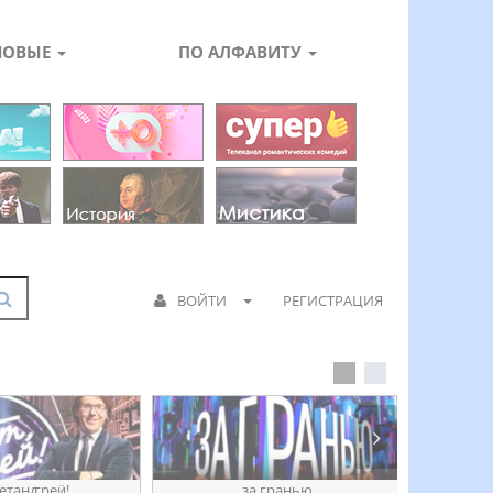
НОВЫЕ
ПО АЛФАВИТУ
ВОЙТИ
РЕГИСТРАЦИЯ
етанꙣреӥ!
за гранью
д