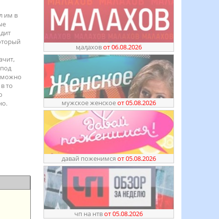
л им в
ые
одит
который
ӎаԓахов
от 06.08.2026
ачит,
 под
и можно
в то
ю
мужское женское
от 05.08.2026
но.
давай поженимся
от 05.08.2026
чп на нтв
от 05.08.2026