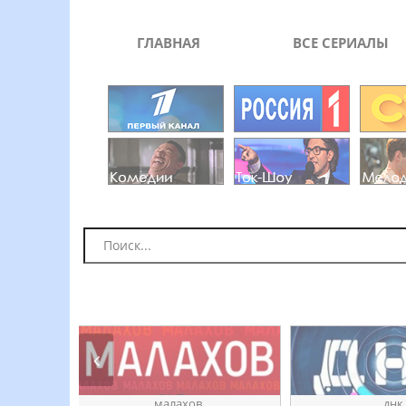
ГЛАВНАЯ
ВСЕ СЕРИАЛЫ
ое
ӎаԓахов
днк