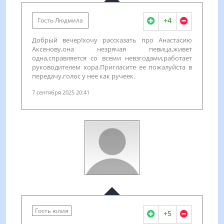
+4
Гость Людмила
Добрый вечер!хочу рассказать про Анастасию
Аксенову,она незрячая певица,живет
одна,справляется со всеми невзгодами,работает
руководителем хора.Пригласите ее пожалуйста в
передачу,голос у нее как ручеек.
7 сентября 2025 20:41
Гость юлия
+5