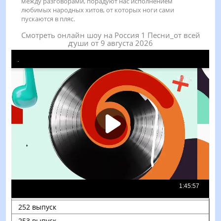
между разговорами, порадуют нас исполнением
любимых народных хитов, от которых ноги сами
пускаются в пляс.
Смотреть онлайн шоу на Россия 1 Песни_от всей
ꙣуши от 9 августа 2026