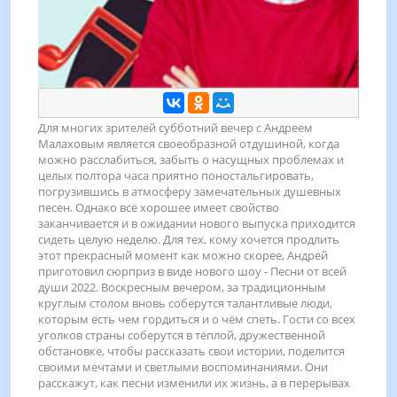
Для многих зрителей субботний вечер с Андреем
Малаховым является своеобразной отдушиной, когда
можно расслабиться, забыть о насущных проблемах и
целых полтора часа приятно поностальгировать,
погрузившись в атмосферу замечательных душевных
песен. Однако всё хорошее имеет свойство
заканчивается и в ожидании нового выпуска приходится
сидеть целую неделю. Для тех, кому хочется продлить
этот прекрасный момент как можно скорее, Андрей
приготовил сюрприз в виде нового шоу - Песни от всей
души 2022. Воскресным вечером, за традиционным
круглым столом вновь соберутся талантливые люди,
которым есть чем гордиться и о чём спеть. Гости со всех
уголков страны соберутся в тёплой, дружественной
обстановке, чтобы рассказать свои истории, поделится
своими мечтами и светлыми воспоминаниями. Они
расскажут, как песни изменили их жизнь, а в перерывах