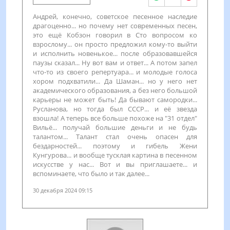
Андрей, конечно, советское песенное наследие
драгоценно... но почему нет современных песен,
это ещё Кобзон говорил в Сто вопросом ко
взрослому... он просто предложил кому-то выйти
и исполнить новенькое... после образовавшейся
паузы сказал... Ну вот вам и ответ... А потом запел
что-то из своего репертуара... и молодые голоса
хором подхватили... Да Шаман... но у него нет
академического образования, а без него большой
карьеры не может быть! Да бывают самородки...
Русланова, но тогда был СССР... и её звезда
взошла! А теперь все больше похоже на "31 отдел"
Вильё... получай большие деньги и не будь
талантом... Талант стал очень опасен для
бездарностей... поэтому и гибель Жени
Кунгурова... и вообще тусклая картина в песенном
искусстве у нас... Вот и вы приглашаете... и
вспоминаете, что было и так далее...
30 декабря 2024 09:15