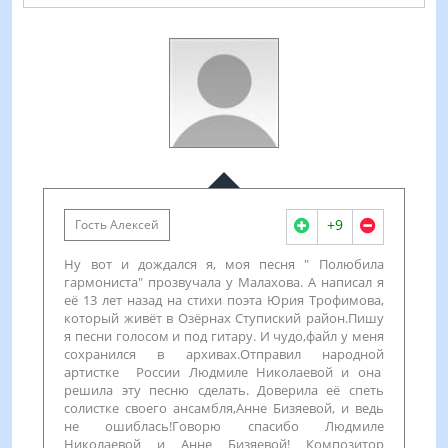
+9
Гость Алексей
Ну вот и дождался я, моя песня " Полюбила
гармониста" прозвучала у Малахова. А написал я
её 13 лет назад на стихи поэта Юрия Трофимова,
который живёт в Озёрнах Ступиский район.Пишу
я песни голосом и под гитару. И чудо,файл у меня
сохранился в архивах.Отправил народной
артистке Росcии Людмиле Николаевой и она
решила эту песню сделать. Доверила её спеть
солистке своего ансамбля,Анне Бизяевой, и ведь
не ошиблась!Говорю спасибо Людмиле
Николаевой и Анне Бизяевой! Композитор