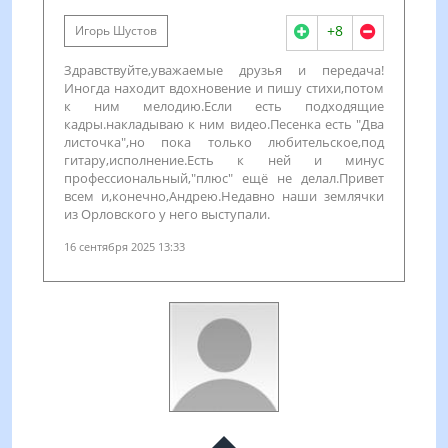
+8
Игорь Шустов
Здравствуйте,уважаемые друзья и передача!
Иногда находит вдохновение и пишу стихи,потом
к ним мелодию.Если есть подходящие
кадры.накладываю к ним видео.Песенка есть "Два
листочка",но пока только любительское,под
гитару,исполнение.Есть к ней и минус
профессиональный,"плюс" ещё не делал.Привет
всем и,конечно,Андрею.Недавно наши землячки
из Орловского у него выступали.
16 сентября 2025 13:33