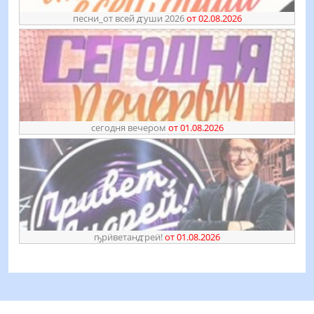
песни_от всей ꙣуши 2026
от 02.08.2026
сегодня вечером
от 01.08.2026
ҧрӥветанꙣреӥ!
от 01.08.2026