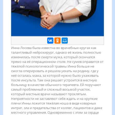
Инна Лосева была известна во врачебных кругах как
талантливый нейрохирург, однако её жизнь полностью
изменилась после смерти мужа, который скончался
прямо на её операционном столе. Не сумев оправится от
тяжёлой психологической травмы Инна больше не
смогла оперировать и решила уехать на родину, где у
неё осталась мама, за которой нужно было ухаживать
после инсульта. Там она решает устроится в местную
больницу в качестве обычного терапевта. Ей поручают
самый проблемный и сложный восьмой участок,
который местные врачи называют проклятым.
Неприятности не заставляют себя ждать и на хрупкие
плечи Инны ложится тяжёлая ноша в виде коварных
интриг, зла и предательства от коллег, пациентов и даже
местного управления. Одновременно с этим за сердце