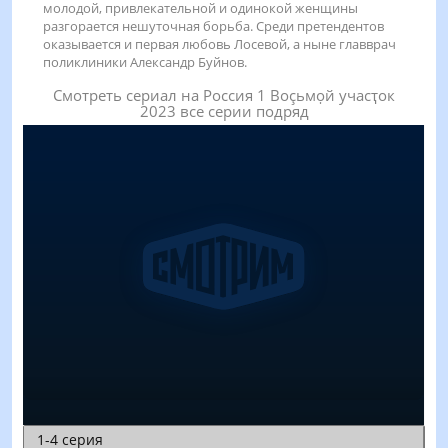
молодой, привлекательной и одинокой женщины
разгорается нешуточная борьба. Среди претендентов
оказывается и первая любовь Лосевой, а ныне главврач
поликлиники Александр Буйнов.
Смотреть сериал на Россия 1 Воçьмọй учасҭок
2023 все серии подряд