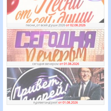
песни_от всей ꙣуши 2026
от 02.08.2026
сегодня вечером
от 01.08.2026
ҧрӥветанꙣреӥ!
от 01.08.2026