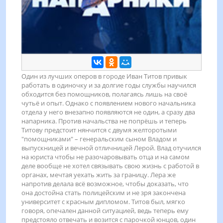
Один из лучших оперов в городе Иван Титов привык
работать в одиночку и за долгие годы службы научился
обходится без помощников, полагаясь лишь на своё
чутьё и опыт. Однако с появлением нового начальника
отдела у него внезапно появляются не один, а сразу два
напарника. Против начальства не попрёшь и теперь
Титову предстоит нянчится с двумя желторотыми
"помощниками" – генеральским сыном Владом и
выпускницей и вечной отличницей Лерой. Влад отучился
на юриста чтобы не разочаровывать отца и на самом
деле вообще не хотел связывать свою жизнь с работой в
органах, мечтая уехать жить за границу. Лера же
напротив делала всё возможное, чтобы доказать, что
она достойна стать полицейским и не зря закончена
университет с красным дипломом. Титов был, мягко
говоря, опечален данной ситуацией, ведь теперь ему
предстояло отвечать и возится с парочкой юнцов, один