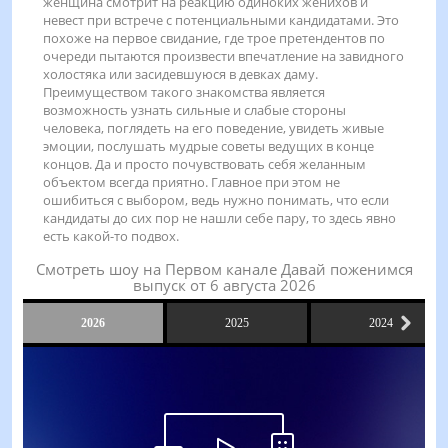
женщина смотрит на реакцию одиноких женихов и
невест при встрече с потенциальными кандидатами. Это
похоже на первое свидание, где трое претендентов по
очереди пытаются произвести впечатление на завидного
холостяка или засидевшуюся в девках даму.
Преимуществом такого знакомства является
возможность узнать сильные и слабые стороны
человека, поглядеть на его поведение, увидеть живые
эмоции, послушать мудрые советы ведущих в конце
концов. Да и просто почувствовать себя желанным
объектом всегда приятно. Главное при этом не
ошибиться с выбором, ведь нужно понимать, что если
кандидаты до сих пор не нашли себе пару, то здесь явно
есть какой-то подвох.
Смотреть шоу на Первом канале Давай поженимся
выпуск от 6 августа 2026
2026
2025
2024