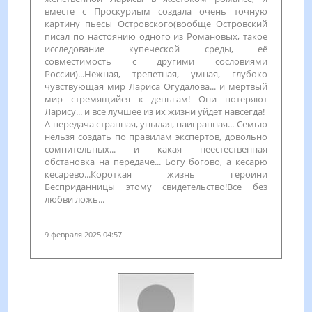
вместе с Проскуриым создала очень точную
картину пьесы Островского(вообще Островский
писал по настоянию одного из Романовых, такое
исследование купеческой среды, её
совместимость с другими сословиями
России)...Нежная, трепетная, умная, глубоко
чувствующая мир Лариса Огудалова... и мертвый
мир стремящийся к деньгам! Они потеряют
Ларису... и все лучшее из их жизни уйдет навсегда!
А передача странная, унылая, наигранная... Семью
нельзя создать по правилам экспертов, довольно
сомнительных... и какая неестественная
обстановка на передаче... Богу богово, а кесарю
кесарево...Короткая жизнь героини
Бесприданницы этому свидетельство!Все без
любви ложь...
9 февраля 2025 04:57