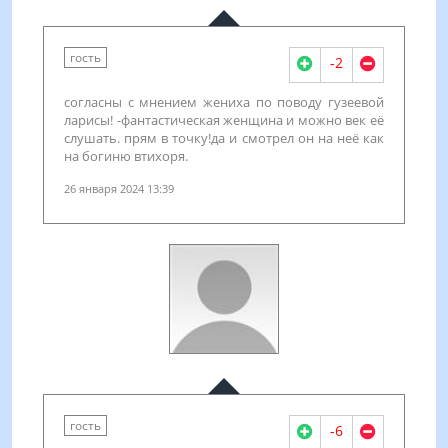
гость
-2
согласны с мнением жениха по поводу гузеевой
ларисы! -фантастическая женщина и можно век её
слушать. прям в точку!да и смотрел он на неё как
на богиню втихоря.
26 января 2024 13:39
гость
-6