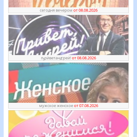
сегодня вечером
от 08.08.2026
ҧрӥветанꙣреӥ!
от 08.08.2026
мужское женское
от 07.08.2026