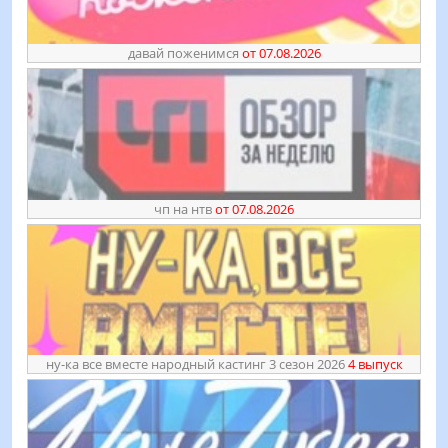
давай поженимся
от 07.08.2026
чп на нтв
от 07.08.2026
ну-ка все вместе народный кастинг 3 сезон 2026
4 выпуск