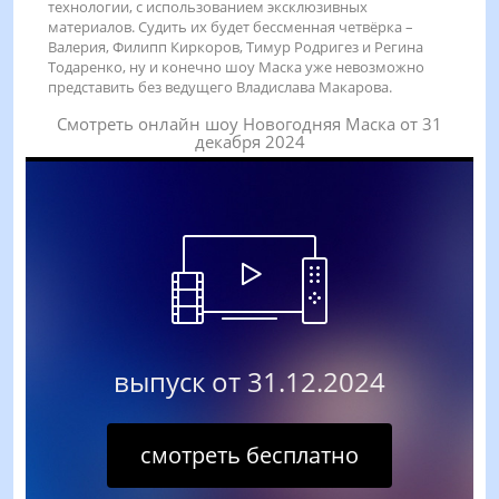
технологии, с использованием эксклюзивных
материалов. Судить их будет бессменная четвёрка –
Валерия, Филипп Киркоров, Тимур Родригез и Регина
Тодаренко, ну и конечно шоу Маска уже невозможно
представить без ведущего Владислава Макарова.
Смотреть онлайн шоу Новогодняя Маска от 31
декабря 2024
выпуск от 31.12.2024
смотреть бесплатно