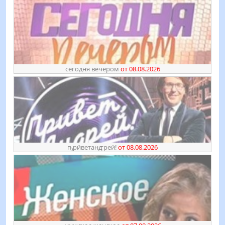
сегодня вечером
от 08.08.2026
ҧрӥветанꙣреӥ!
от 08.08.2026