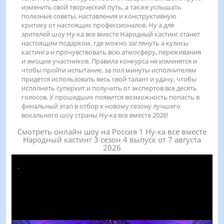
изменить свой творческий путь, а также услышать
полезные советы, наставления и конструктивную
критику от настоящих профессионалов. Ну а для
зрителей шоу Ну-ка все вместе Народный кастинг станет
настоящим подарком, где можно заглянуть а кулисы
кастинга и прочувствовать всю атмосферу, переживания
и эмоции участников. Правила конкурса не изменятся и
чтобы пройти испытание, за пол минуты исполнителям
придётся использовать весь свой талант и удачу, чтобы
исполнить суперхит и получить от экспертов все десять
голосов. У прошедших появится возможность попасть в
финальный этап в отбор к новому сезону лучшего
вокального шоу страны Ну-ка все вместе 2026!
Смотреть онлайн шоу на Россия 1 Ну-ка все вместе
Народный кастинг 3 сезон 4 выпуск от 7 августа
2026