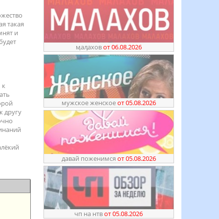
ожество
ая такая
мнят и
будет
ӎаԓахов
от 06.08.2026
 к
ать
мужское женское
от 05.08.2026
орой
к другу
точно
минаний
алёкий
давай поженимся
от 05.08.2026
чп на нтв
от 05.08.2026