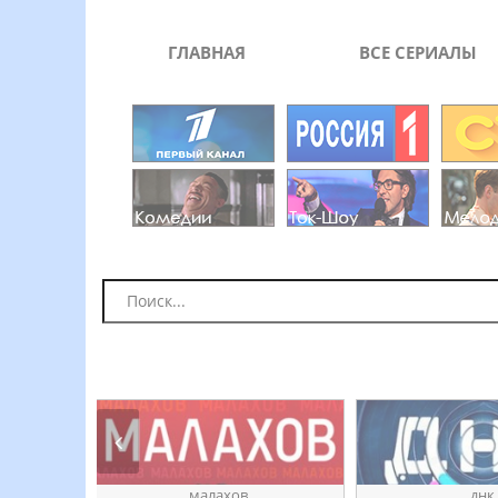
ГЛАВНАЯ
ВСЕ СЕРИАЛЫ
ое
ӎаԓахов
днк