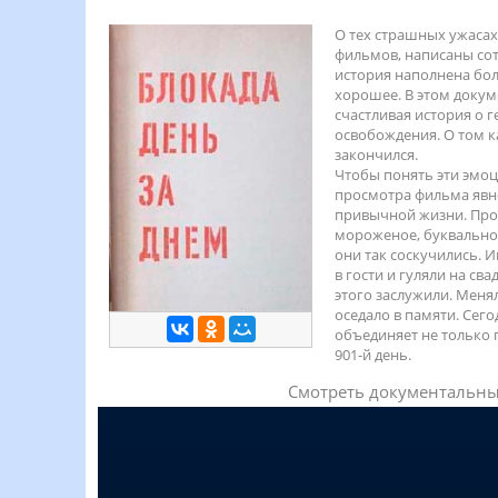
О тех страшных ужасах
фильмов, написаны сот
история наполнена боль
хорошее. В этом докум
счастливая история о г
освобождения. О том к
закончился.
Чтобы понять эти эмоци
просмотра фильма явно
привычной жизни. Прос
мороженое, буквально 
они так соскучились. И
в гости и гуляли на св
этого заслужили. Меня
оседало в памяти. Сего
объединяет не только п
901-й день.
Смотреть документальны