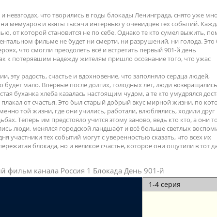
 и невзгодах, что творились в годы блокады Ленинграда, снято уже мн
ни мемуаров и взяты тысячи интервью у очевидцев тех событий. Кажд
ю, от которой становится не по себе. Однако те кто сумел выжить, по
ентальном фильме не будет ни смерти, ни разрушений, ни голода. Это 
ероях, что смогли преодолеть всё и встретить первый 901-й день
ак к потерявшим надежду жителям пришло осознание того, что ужас
и, эту радость, счастье и вдохновение, что заполняло сердца людей,
 будет мало. Впервые после долгих, голодных лет, люди возвращались
тая буханка хлеба казалась настоящим чудом, а те кто умудрялся дост
плакал от счастья. Это был старый добрый вкус мирной жизни, по кот
менно той жизни, где они учились, работали, влюблялись, ходили друг 
адьбах. Теперь им предстояло учится этому заново, ведь кто кто, а они 
лись люди, менялся городской ландшафт и всё больше светлых воспо
дня участники тех событий могут с уверенностью сказать, что всех их
ережитая блокада, но и великое счастье, которое они ощутили в тот д
й фильм канала Россия 1 Блокада День 901-й