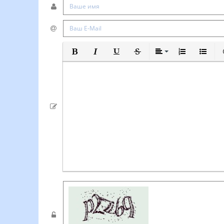
Полужирный
Курсив
Подчеркнутый
Зачеркнутый
Выравнивание
Нумерованный
Маркиро
В