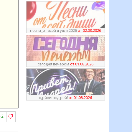
песни_от всей ꙣуши 2026
от 02.08.2026
сегодня вечером
от 01.08.2026
ҧрӥветанꙣреӥ!
от 01.08.2026
+2