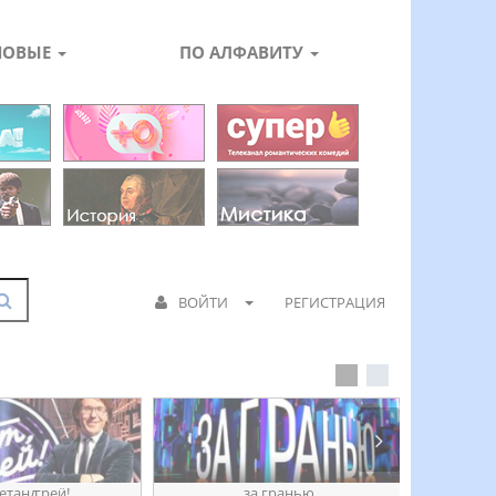
НОВЫЕ
ПО АЛФАВИТУ
ВОЙТИ
РЕГИСТРАЦИЯ
етанꙣреӥ!
за гранью
д