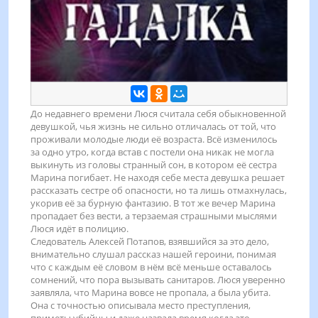
До недавнего времени Люся считала себя обыкновенной
девушкой, чья жизнь не сильно отличалась от той, что
проживали молодые люди её возраста. Всё изменилось
за одно утро, когда встав с постели она никак не могла
выкинуть из головы странный сон, в котором её сестра
Марина погибает. Не находя себе места девушка решает
рассказать сестре об опасности, но та лишь отмахнулась,
укорив её за бурную фантазию. В тот же вечер Марина
пропадает без вести, а терзаемая страшными мыслями
Люся идёт в полицию.
Следователь Алексей Потапов, взявшийся за это дело,
внимательно слушал рассказ нашей героини, понимая
что с каждым её словом в нём всё меньше оставалось
сомнений, что пора вызывать санитаров. Люся уверенно
заявляла, что Марина вовсе не пропала, а была убита.
Она с точностью описывала место преступления,