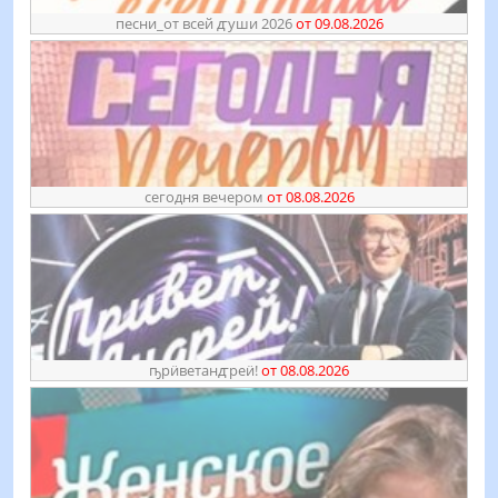
песни_от всей ꙣуши 2026
от 09.08.2026
сегодня вечером
от 08.08.2026
ҧрӥветанꙣреӥ!
от 08.08.2026