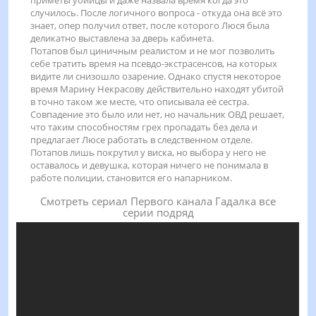
приметы убийцы и даже назвала время когда это
случилось. После логичного вопроса - откуда она всё это
знает, опер получил ответ, после которого Люся была
деликатно выставлена за дверь кабинета.
Потапов был циничным реалистом и не мог позволить
себе тратить время на псевдо-экстрасенсов, на которых
видите ли снизошло озарение. Однако спустя некоторое
время Марину Некрасову действительно находят убитой
в точно таком же месте, что описывала её сестра.
Совпадение это было или нет, но начальник ОВД решает,
что таким способностям грех пропадать без дела и
предлагает Люсе работать в следственном отделе.
Потапов лишь покрутил у виска, но выбора у него не
оставалось и девушка, которая ничего не понимала в
работе полиции, становится его напарником.
Смотреть сериал Первого канала Гадалка все
серии подряд