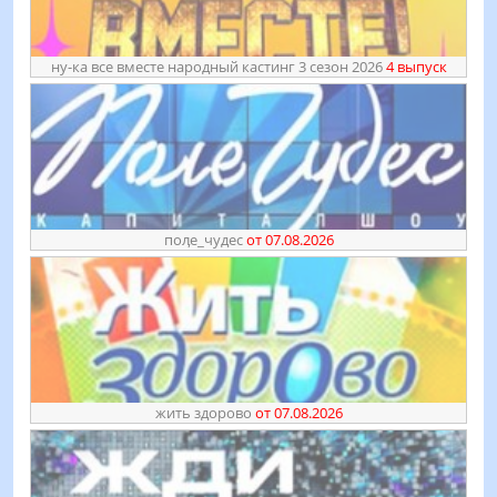
ну-ка все вместе народный кастинг 3 сезон 2026
4 выпуск
поӆе_чудес
от 07.08.2026
жить здорово
от 07.08.2026