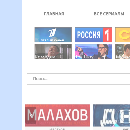
ГЛАВНАЯ
ВСЕ СЕРИАЛЫ
ое
ӎаԓахов
днк