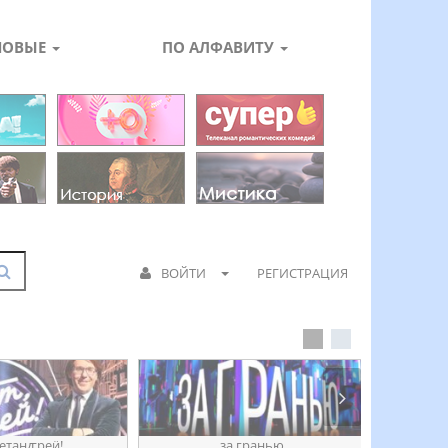
НОВЫЕ
ПО АЛФАВИТУ
ВОЙТИ
РЕГИСТРАЦИЯ
етанꙣреӥ!
за гранью
д