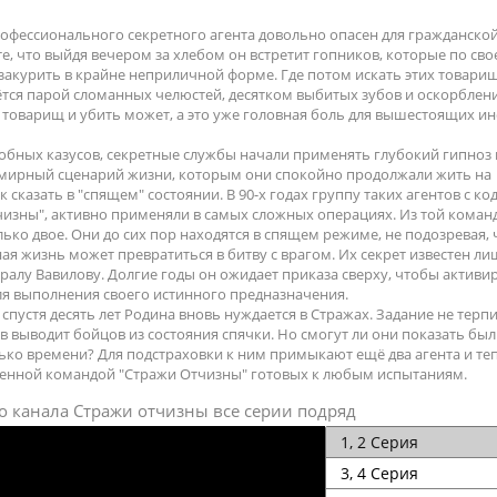
офессионального секретного агента довольно опасен для гражданско
е, что выйдя вечером за хлебом он встретит гопников, которые по сво
 закурить в крайне неприличной форме. Где потом искать этих товари
ётся парой сломанных челюстей, десятком выбитых зубов и оскорблен
й товарищ и убить может, а это уже головная боль для вышестоящих и
обных казусов, секретные службы начали применять глубокий гипноз 
 мирный сценарий жизни, которым они спокойно продолжали жить на
к сказать в "спящем" состоянии. В 90-х годах группу таких агентов с к
изны", активно применяли в самых сложных операциях. Из той коман
ько двое. Они до сих пор находятся в спящем режиме, не подозревая, 
я жизнь может превратиться в битву с врагом. Их секрет известен л
ералу Вавилову. Долгие годы он ожидает приказа сверху, чтобы активи
я выполнения своего истинного предназначения.
спустя десять лет Родина вновь нуждается в Стражах. Задание не терп
ов выводит бойцов из состояния спячки. Но смогут ли они показать бы
лько времени? Для подстраховки к ним примыкают ещё два агента и те
енной командой "Стражи Отчизны" готовых к любым испытаниям.
о канала Стражи отчизны все серии подряд