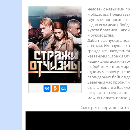
Человек с навыками пр
и общества. Представьт
глупости попросят его
ладно если дело обойд
чувств братанов. Тако
и руководства.
Дабы не допускать под
агентам. Им внушался
гражданке, находясь та
названием "Стражи Отч
наших дней дожили тол
любой момент их мирна
одному человеку - ген
легендарных бойцов дл
Заветный час пробил и 
отлагательств и Вавил
результаты спустя сто
можно назвать полноц
Смотреть сериал Пятог