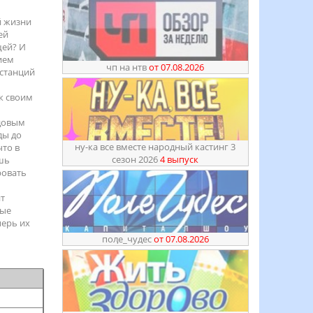
й жизни
ей
щей? И
ием
чп на нтв
от 07.08.2026
нстанций
к своим
одовым
ды до
ну-ка все вместе народный кастинг 3
что в
сезон 2026
4 выпуск
ишь
ровать
ит
лые
перь их
поӆе_чудес
от 07.08.2026