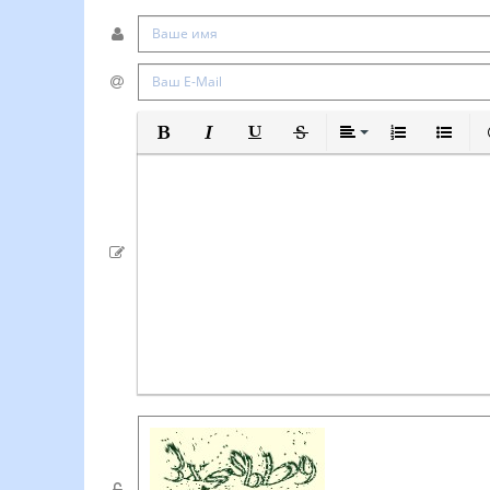
Полужирный
Курсив
Подчеркнутый
Зачеркнутый
Выравнивание
Нумерованный
Маркиро
В