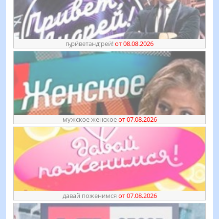
ҧрӥветанꙣреӥ!
от 08.08.2026
мужское женское
от 07.08.2026
давай поженимся
от 07.08.2026