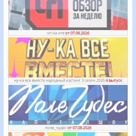
чп на нтв
от 07.08.2026
ну-ка все вместе народный кастинг 3 сезон 2026
4 выпуск
поӆе_чудес
от 07.08.2026