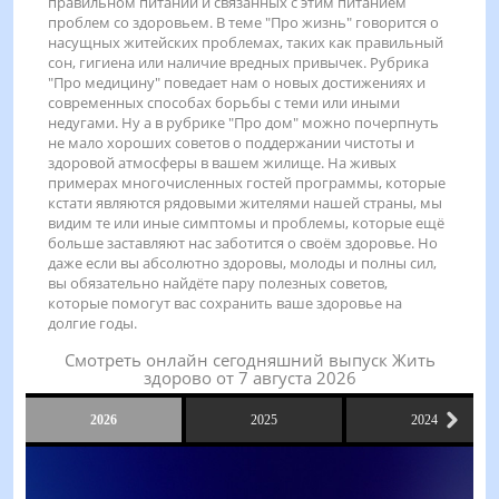
правильном питании и связанных с этим питанием
проблем со здоровьем. В теме "Про жизнь" говорится о
насущных житейских проблемах, таких как правильный
сон, гигиена или наличие вредных привычек. Рубрика
"Про медицину" поведает нам о новых достижениях и
современных способах борьбы с теми или иными
недугами. Ну а в рубрике "Про дом" можно почерпнуть
не мало хороших советов о поддержании чистоты и
здоровой атмосферы в вашем жилище. На живых
примерах многочисленных гостей программы, которые
кстати являются рядовыми жителями нашей страны, мы
видим те или иные симптомы и проблемы, которые ещё
больше заставляют нас заботится о своём здоровье. Но
даже если вы абсолютно здоровы, молоды и полны сил,
вы обязательно найдёте пару полезных советов,
которые помогут вас сохранить ваше здоровье на
долгие годы.
Смотреть онлайн сегодняшний выпуск Жить
здорово от 7 августа 2026
2026
2025
2024