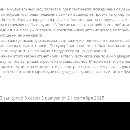
нче музыкальных шоу талантов, где практически всегда решают день
ых конкурсантов предопределена рамками сценария, проект Ты супер н
обняком. Здесь в первую очередь, как бы это странно не звучало, важе
зм и стремление быть лучше. В России много таких ребят, но пробитьс
единицам. Чего уж говорить о воспитанниках детских домов, которым
обще ничего не светит.
 сезон даст уникальную возможность таким исполнителям проявить себ
ительным фондом, проект "Ты супер" направит все собранные на конце
 сезона деньги, на развитие и поддержку юных дарований.
чием этого сезона станет количество участников, где помимо двадца
ступит более тридцати ребят из старых сезонов. Многие из них уже н
оторые получили возможность и дальше развивать свою музыкальную 
 всех участников озарил лучик надежды на лучшую жизнь и так же буд
.
 Ꚑы_ҫупер 9 сезон 3 выпуск от 21 сентября 2025