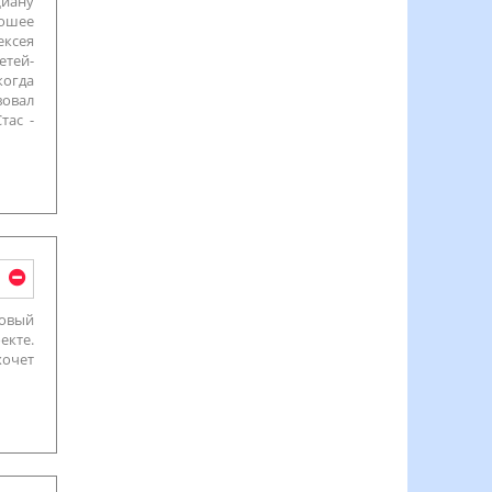
Диану
рошее
ексея
етей-
когда
вовал
тас -
новый
екте.
хочет