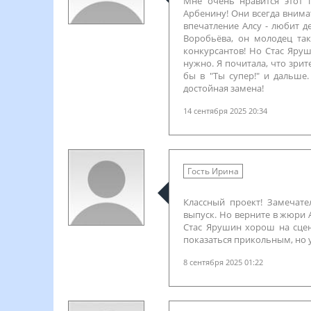
Мне очень нравится этот 
Арбенину! Они всегда внима
впечатление Алсу - любит д
Воробьёва, он молодец так
конкурсантов! Но Стас Яру
нужно. Я почитала, что зрит
бы в "Ты супер!" и дальше.
достойная замена!
14 сентября 2025 20:34
Гость Ирина
Классный проект! Замечате
выпуск. Но верните в жюри 
Стас Ярушин хорош на сцене
показаться прикольным, но 
8 сентября 2025 01:22