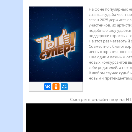
На фоне популярных ны
связи, а судьба честн
сезон 2025 держится ос
участников, их артисти
подобные шоу удаётся 
поддержки взрослых во
На этот раз четвёртый
Совместно с благотвор
честь открытия нового
Ещё одним важным отли
новых конкурсантов вы
себе родителей, а нек
В любом случае судьбы
новыми претендентами
Смотреть онлайн шоу на НТВ