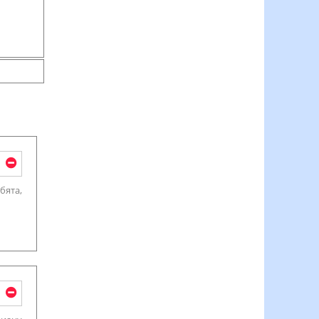
бята,