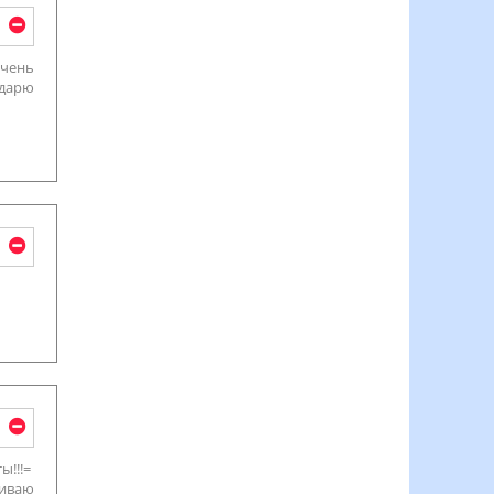
очень
одарю
ы!!!=
живаю