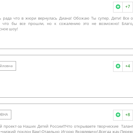
+7
нь рада что в жюри вернулась Диана! Обожаю Ты супер. Дети! Все 
ы что бы все прошли, но к сожалению это не возможно! Благ
сное шоу!
+4
айловна
+8
ОВНА
 проект-за Наших Детей России!!!Что открываете творческие Талант
=низкий поклон Вам!-Отдельно Игорю Яковлевичу!.Всегда жду.Пере