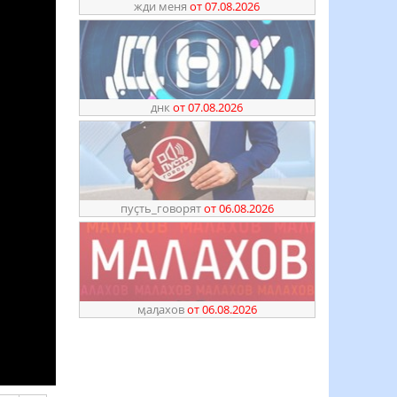
жди меня
от 07.08.2026
днк
от 07.08.2026
пуҫть_говорят
от 06.08.2026
ӎаԓахов
от 06.08.2026