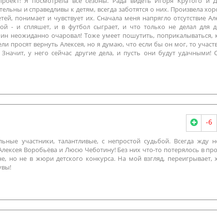
проект! Я посмотрела все сезоны. Рада видеть Игоря Крутого и 
тельны и справедливы к детям, всегда заботятся о них. Произвела хо
етей, понимает и чувствует их. Сначала меня напрягло отсутствие Ал
ой - и спляшет, и в футбол сыграет, и что только не делал для д
шин неожиданно очаровал! Тоже умеет пошутить, поприкалываться, 
ели просят вернуть Алексея, но я думаю, что если бы он мог, то участ
 Значит, у него сейчас другие дела, и пусть они будут удачными! С
-6
льные участники, талантливые, с непростой судьбой. Всегда жду 
Алексея Воробьёва и Люсю Чеботину! Без них что-то потерялось в про
, но не в жюри детского конкурса. На мой взгляд, переигрывает, 
увы!