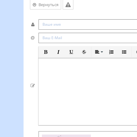
Вернуться
Полужирный
Курсив
Подчеркнутый
Зачеркнутый
Выравнивание
Нумерованный
Маркиро
В