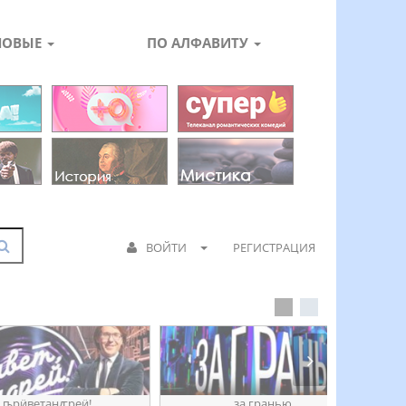
НОВЫЕ
ПО АЛФАВИТУ
ВОЙТИ
РЕГИСТРАЦИЯ
етанꙣреӥ!
за гранью
д