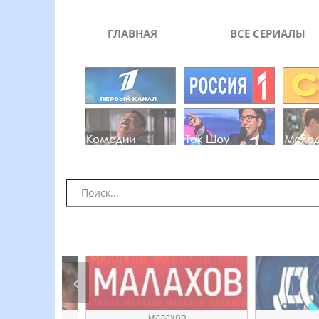
ГЛАВНАЯ
ВСЕ СЕРИАЛЫ
ое
ӎаԓахов
днк