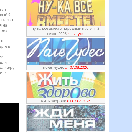
ги и
овый 9
н талант
я на
ну-ка все вместе народный кастинг 3
 без
сезон 2026
4 выпуск
я.
рте в
ти
ашли
поӆе_чудес
от 07.08.2026
карьеру.
ет с
жить здорово
от 07.08.2026