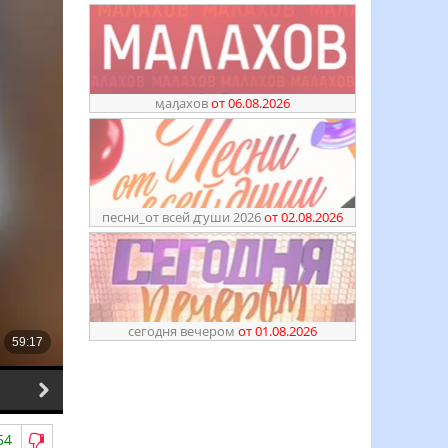
ӎаԓахов
от 06.08.2026
песни_от всей ꙣуши 2026
от 02.08.2026
сегодня вечером
от 01.08.2026
13.06.2026
06.06.2026
54