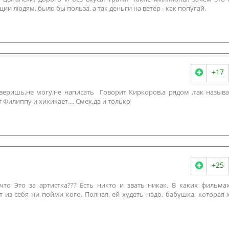
ии людям, было бы польза, а так деньги на ветер - как попугай.
+17
оверишь,не могу,не написать Говорит Киркоров,а рядом ,так назыв
 Филиппу и хихикает.... Смех,да и только
+25
что Это за артистка??? Есть никто и звать никак. В каких фильма
т из себя ни пойми кого. Полная, ей худеть надо, бабушка, которая 