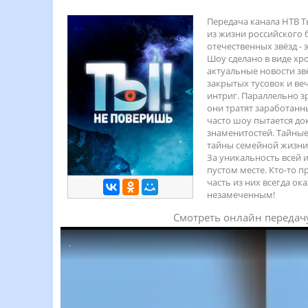
Передача канала НТВ Т
из жизни российского 
отечественных звёзд
-
э
Шоу сделано в виде хр
актуальные новости зв
закрытых тусовок и ве
интриг.
Параллельно
зр
они тратят заработанн
часто шоу
пытается
док
знаменитостей. Тайные
тайны семейной жизн
За уникальность всей 
пустом месте. Кто-то 
часть из них всегда о
незамеченным!
Смотреть онлайн передач