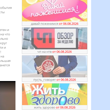
 события
кты
давай поженимся
от 06.08.2026
р
етен и
 на что
ольно
округ
ти и
чп на нтв
от 06.08.2026
!
 на
большая
анется
пуҫть_говорят
от 06.08.2026
жить здорово
от 06.08.2026