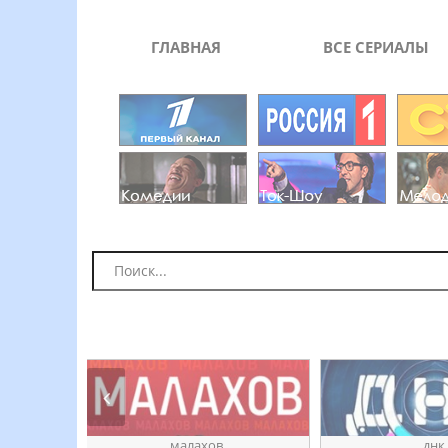
ГЛАВНАЯ
ВСЕ СЕРИАЛЫ
ое
ӎаԓахов
днк