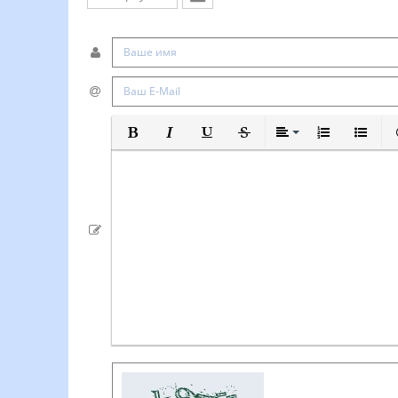
Полужирный
Курсив
Подчеркнутый
Зачеркнутый
Выравнивание
Нумерованный
Маркиро
В