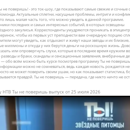
ы не поверишь! - это ток-шоу, где показывают самые свежие и сочные
бомонда. Актуальные сплетни,
насущные
проблемы, интриги и конфли
то лишь малая часть того, что можно увидеть в данной программе.
оники последних и самых интересных событий, в
которых
освещены
ёздного закулисья.
Корреспонденты
умудряются проникать в эпицент
черинок, чтобы из первых уст преподнести вам очередную порцию спл
ители могут увидеть, как отдыхают и живут наши звёзды и их близкие,
ые миллионы и откуда у них берутся деньги на
роскошную
жизнь. Дов
азать или опровергнуть слухи, которые в последнее время кружили в
 разводы и браки, скандалы и сенсационные заявления, внебрачные де
и
—
обо всём можно быть
курсе
посмотрев программу Ты не поверишь
информации можно не сомневаться, ведь каждая новость рождается не
просто не может поверить своим ушам, но как показывает статистика, 
казывается правдой. Ты не поверишь
—
передача, где
никто
ничто не ост
у НТВ Ты не поверишь выпуск от 25 июля 2026