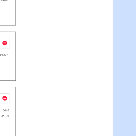
аемая
х она
хочет