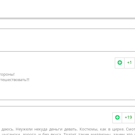
+1
тороны!
ешествовать!!!
+19
даюсь. Неужели некуда деньги девать. Костюмы, как в цирке. Смо
- цыгански, дорого и без вкуса. Тратит такие миллионы, зачем это 