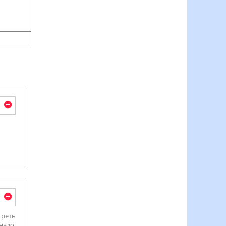
треть
надо.