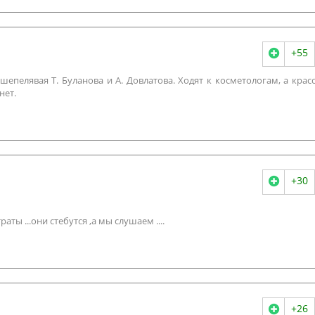
+55
 шепелявая Т. Буланова и А. Довлатова. Ходят к косметологам, а крас
нет.
+30
траты ...они стебутся ,а мы слушаем ....
+26