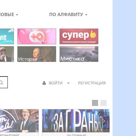
НОВЫЕ
ПО АЛФАВИТУ
ВОЙТИ
РЕГИСТРАЦИЯ
етанꙣреӥ!
за гранью
д