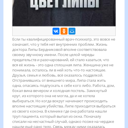
Если ты квалифицированный врач-психиатр, это вовсе не
означает, что у тебя нет внутренних проблем. Жизнь
доктора Липы Бердниковой вполне соответствовала
своему звучному имени. После целой череды
предательств и разочарований, ей стало казаться, что
вся её жизнь - это одна сплошная липа. Женщина уже не
понимала, осталось ли в ней хоть что-то настоящее.
Друзья, семья и любовь, всё оказалось подделкой.
Отстранившись от внешнего мира, Липа стала жить
одна, опасаясь подпускать к себе кого либо. Работа, дом,
бокал вина вечером и холодная постель. Замкнутый
круг, из которого она не могла, да и не хотела
выбираться. Но когда вокруг начинают происходить
вполне настоящие убийства, Липе приходится выбраться
из своего кокона. В клинике где она работала нашли
труп пациента, который выпал из окна. Поначалу
списали на несчастный случай, однако позже на чердаке
нашли ещё одно тело. Связь между ними оказалась