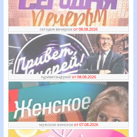
сегодня вечером
от 08.08.2026
ҧрӥветанꙣреӥ!
от 08.08.2026
мужское женское
от 07.08.2026