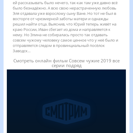
ей рассказывать было нечего, так-как там уже давно всё
было безнадёжно. А всю свою нерастраченную любовь
Эля отдавала уже взрослому сыну Ване. Но тот не был в
восторге от чрезмерной заботы матери и однажды
решил найти отца. Выяснив, что Юрий теперь живёт на
краю России, Иван сбегает из дома и направляется к
нему. Но Элина не собиралась просто так отдавать
совсем чужому человеку самое ценное что у неё было и
отправляется следом в провинциальный посёлок
Заводск…
Смотреть онлайн фильм Совсем чужие 2019 все
серии подряд