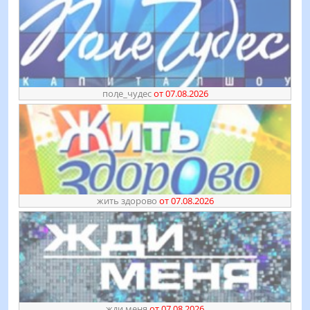
поӆе_чудес
от 07.08.2026
жить здорово
от 07.08.2026
жди меня
от 07.08.2026