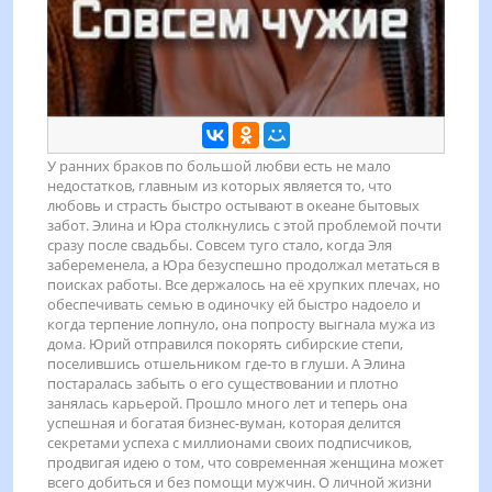
У ранних браков по большой любви есть не мало
недостатков, главным из которых является то, что
любовь и страсть быстро остывают в океане бытовых
забот. Элина и Юра столкнулись с этой проблемой почти
сразу после свадьбы. Совсем туго стало, когда Эля
забеременела, а Юра безуспешно продолжал метаться в
поисках работы. Все держалось на её хрупких плечах, но
обеспечивать семью в одиночку ей быстро надоело и
когда терпение лопнуло, она попросту выгнала мужа из
дома. Юрий отправился покорять сибирские степи,
поселившись отшельником где-то в глуши. А Элина
постаралась забыть о его существовании и плотно
занялась карьерой. Прошло много лет и теперь она
успешная и богатая бизнес-вуман, которая делится
секретами успеха с миллионами своих подписчиков,
продвигая идею о том, что современная женщина может
всего добиться и без помощи мужчин. О личной жизни