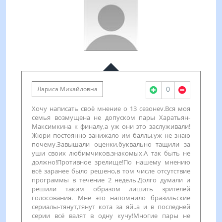
0
Лариса Михайловна
Хочу написать своё мнение о 13 сезонеv.Вся моя
семья возмущена не допуском пары Харатьян-
Максимкина к финалу,а уж они это заслуживали!
Жюри постоянно занижало им баллы,уж не знаю
почему.Завышали оценки,буквально тащили за
уши своих любимчиков,знакомых.А так быть не
должно!Противное зрелище!По нашему мнению
всё заранее было решено,в том числе отсутствие
программы в течение 2 недель.Долго думали и
решили таким образом лишить зрителей
голосования. Мне это напомнило бразильские
сериалы-тянут,тянут кота за яй..а и в последней
серии всё валят в одну кучу!Многие пары не