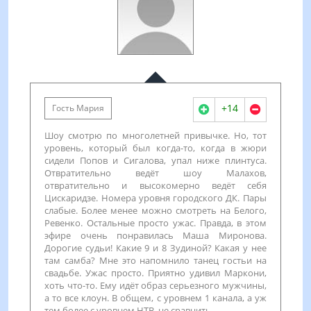
+14
Гость Мария
Шоу смотрю по многолетней привычке. Но, тот
уровень, который был когда-то, когда в жюри
сидели Попов и Сигалова, упал ниже плинтуса.
Отвратительно ведёт шоу Малахов,
отвратительно и высокомерно ведёт себя
Цискаридзе. Номера уровня городского ДК. Пары
слабые. Более менее можно смотреть на Белого,
Ревенко. Остальные просто ужас. Правда, в этом
эфире очень понравилась Маша Миронова.
Дорогие судьи! Какие 9 и 8 Зудиной? Какая у нее
там самба? Мне это напомнило танец гостьи на
свадьбе. Ужас просто. Приятно удивил Маркони,
хоть что-то. Ему идёт образ серьезного мужчины,
а то все клоун. В общем, с уровнем 1 канала, а уж
тем более с уровнем НТВ, не сравнить.