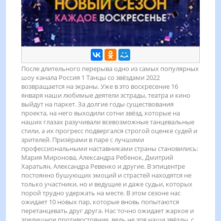
После длительного перерыва одно из самых популярных
шоу канала Россия 1 Танцы со звёздами 2022
возвращается на экраны. Уже в это воскресение 16
января наши любимые деятели эстрады, театра и кино
выйдут на паркет. За долгие годы существования
проекта, на него выходили сотни звёзд, которые на
наших глазах разучивали всевозможные танцевальные
стили, а их прогресс подвергался строгой оценке судей и
зрителей. Призёрами в паре с лучшими
профессиональными наставниками страны становились:
Мария Миронова, Александра Ребенок, Дмитрий
Харатьян, Александра Ревенко и другие. В эпицентре
постоянно бушующих эмоций и страстей находятся не
только участники, но и ведущие и даже судьи, которых
порой трудно удержать на месте. В этом сезоне нас
ожидает 10 новых пар, которые вновь попытаются
перетанцевать друг друга. Нас точно ожидает жаркое и
зрелищное противостояние, ведь не зря наши звёзды, с