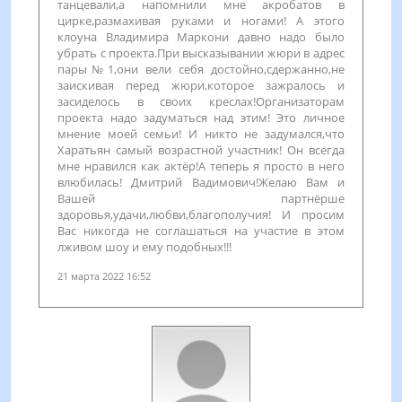
танцевали,а напомнили мне акробатов в
цирке,размахивая руками и ногами! А этого
клоуна Владимира Маркони давно надо было
убрать с проекта.При высказывании жюри в адрес
пары№1,они вели себя достойно,сдержанно,не
заискивая перед жюри,которое зажралось и
засиделось в своих креслах!Организаторам
проекта надо задуматься над этим! Это личное
мнение моей семьи! И никто не задумался,что
Харатьян самый возрастной участник! Он всегда
мне нравился как актёр!А теперь я просто в него
влюбилась! Дмитрий Вадимович!Желаю Вам и
Вашей партнёрше
здоровья,удачи,любви,благополучия! И просим
Вас никогда не соглашаться на участие в этом
лживом шоу и ему подобных!!!
21 марта 2022 16:52