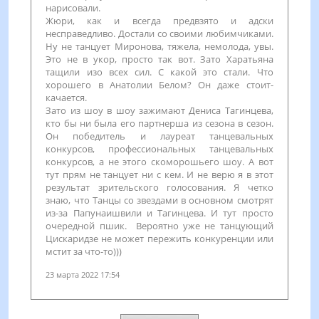
нарисовали.
Жюри, как и всегда предвзято и адски
несправедливо. Достали со своими любимчиками.
Ну не танцует Миронова, тяжела, немолода, увы.
Это не в укор, просто так вот. Зато Харатьяна
тащили изо всех сил. С какой это стали. Что
хорошего в Анатолии Белом? Он даже стоит-
качается.
Зато из шоу в шоу зажимают Дениса Тагинцева,
кто бы ни была его партнерша из сезона в сезон.
Он победитель и лауреат танцевальных
конкурсов, профессиональных танцевальных
конкурсов, а не этого скоморошьего шоу. А вот
тут прям не танцует ни с кем. И не верю я в этот
результат зрительского голосования. Я четко
знаю, что Танцы со звездами в основном смотрят
из-за Папунаишвили и Тагинцева. И тут просто
очередной пшик. Вероятно уже не танцующий
Цискаридзе не может пережить конкуренции или
мстит за что-то)))
23 марта 2022 17:54