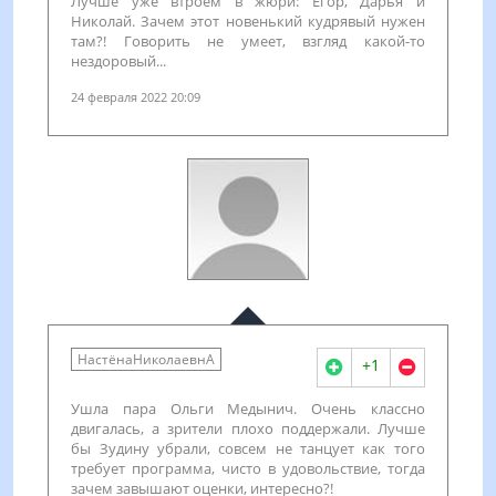
Лучше уже втроём в жюри: Егор, Дарья и
Николай. Зачем этот новенький кудрявый нужен
там?! Говорить не умеет, взгляд какой-то
нездоровый...
24 февраля 2022 20:09
НастёнаНиколаевнА
+1
Ушла пара Ольги Медынич. Очень классно
двигалась, а зрители плохо поддержали. Лучше
бы Зудину убрали, совсем не танцует как того
требует программа, чисто в удовольствие, тогда
зачем завышают оценки, интересно?!