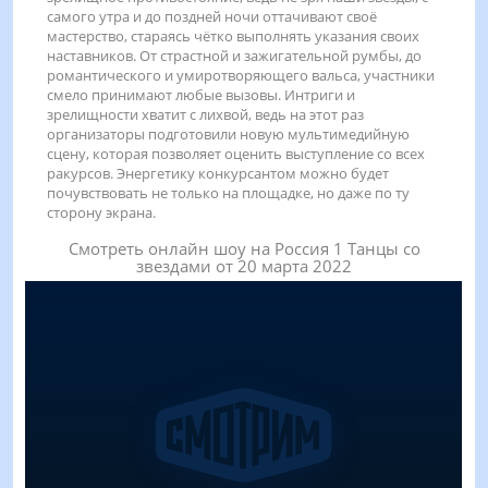
самого утра и до поздней ночи оттачивают своё
мастерство, стараясь чётко выполнять указания своих
наставников. От страстной и зажигательной румбы, до
романтического и умиротворяющего вальса, участники
смело принимают любые вызовы. Интриги и
зрелищности хватит с лихвой, ведь на этот раз
организаторы подготовили новую мультимедийную
сцену, которая позволяет оценить выступление со всех
ракурсов. Энергетику конкурсантом можно будет
почувствовать не только на площадке, но даже по ту
сторону экрана.
Смотреть онлайн шоу на Россия 1 Танцы со
звездами от 20 марта 2022