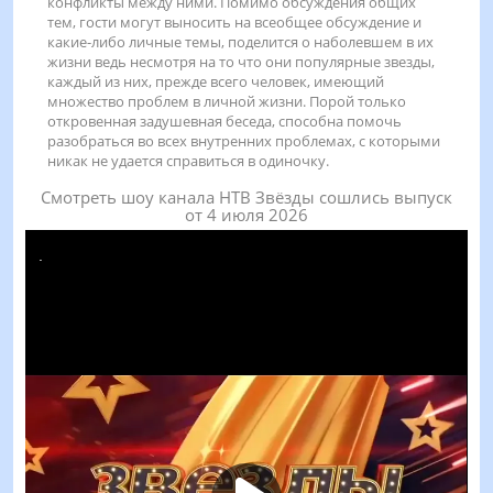
конфликты между ними. Помимо обсуждения общих
тем, гости могут выносить на всеобщее обсуждение и
какие-либо личные темы, поделится о наболевшем в их
жизни ведь несмотря на то что они популярные звезды,
каждый из них, прежде всего человек, имеющий
множество проблем в личной жизни. Порой только
откровенная задушевная беседа, способна помочь
разобраться во всех внутренних проблемах, с которыми
никак не удается справиться в одиночку.
Смотреть шоу канала НТВ Звёзды сошлись выпуск
от 4 июля 2026