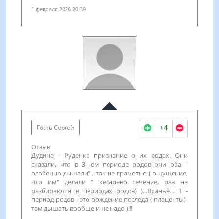
1 февраля 2026 20:39
+4
Гость Сергей
Отзыв
Дудина - Руденко признание о их родах. Они
сказали, что в 3 -ем периоде родов они оба "
особенно дышали" , так не грамотно ( ощущение,
что им" делали " кесарево сечение, раз не
разбираются в периодах родов) )...Враньё... 3 -
период родов - это рождение последа ( плаценты)-
там дышать вообще и не надо )!!!