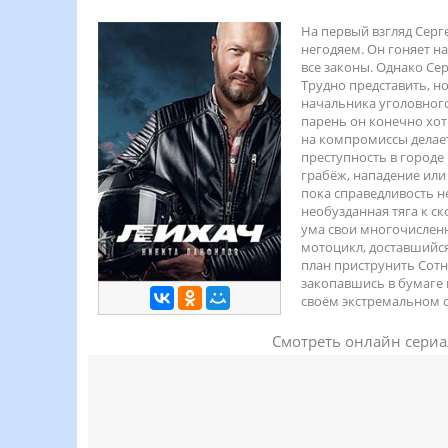
На первый взгляд Серг
негодяем. Он гоняет н
все законы. Однако Се
Трудно представить, н
начальника уголовного 
парень он конечно хоть
на компромиссы делает
преступность в городе 
грабёж, нападение или 
пока справедливость н
необузданная тяга к с
ума свои многочислен
мотоцикл, доставшийся 
план приструнить Сотн
закопавшись в бумаге 
своём экстремальном с
Смотреть онлайн сериа