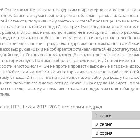
ей Сотников может показаться дерзким и чрезмерно самоуверенным в
а своём байке как сумасшедший, редко соблюдая правила и, казалось, 
ргей Сотников, получивший у местных жителей прозвище Лихач и есть 
о он служит в полиции города Сочи, при чём не рядовым, а заместител
розыска. Впрочем, начальство и само не в восторге от такого расклад
 куда и специалист от бога, но вот упрямство и отсутствие способност
 его той ещё занозой. Правда благодаря именно этим качествам Лиха
в ежовых рукавицах и не собирается останавливаться на достигнутом. 
убийство, от Сотникова не уходил ещё не один преступник и он не сдас
е восторжествует. Помимо любви к справедливости у Сергея имеется
корости и мотоциклам. Он не против провести выходные в гараже, дово
ные байки, самым любимым из которых является серенький советский
ему от деда. Он ни на что не променяет свою работу, а ведь у начальс
икова, повысив его в должности до начальника отдела. Но сидеть в оф
не его стиль, поэтому он вежливо отказал и продолжил гонять бандито
тиле.
л на НТВ Лихач 2019-2020 все серии подряд