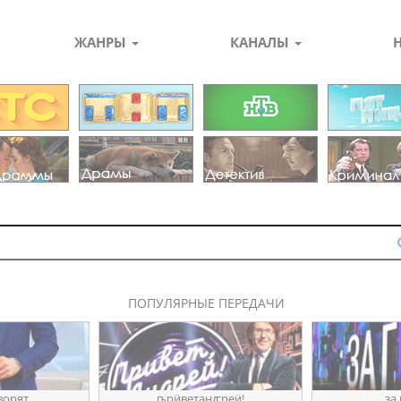
ЖАНРЫ
КАНАЛЫ
ПОПУЛЯРНЫЕ ПЕРЕДАЧИ
ворят
ҧрӥветанꙣреӥ!
за