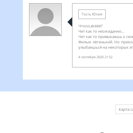
Гость Юлия
Чтооо,всёёё?
Чет как то неожиданно...
Чет как то привыкаешь к сюж
Фильм лёгенький. Но прикол
улыбаешься на некоторых эп
4 сентября 2020 21:52
Карта с