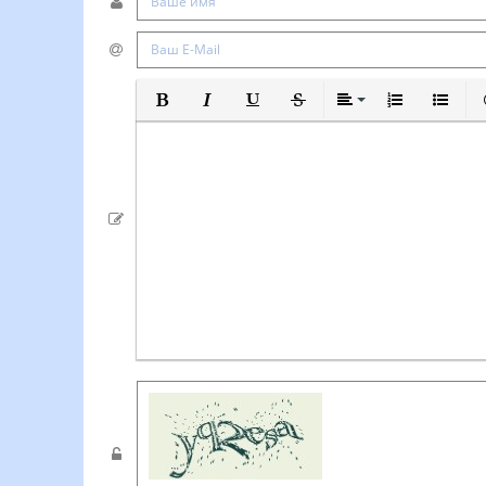
Полужирный
Курсив
Подчеркнутый
Зачеркнутый
Выравнивание
Нумерованный
Маркиро
В