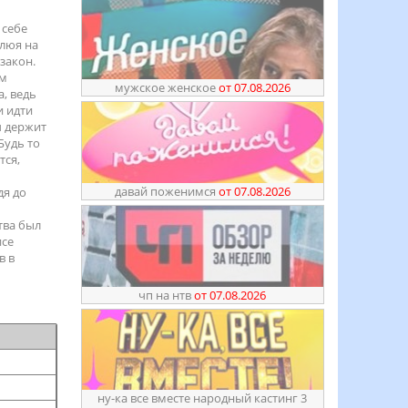
 себе
плюя на
закон.
ем
мужское женское
от 07.08.2026
а, ведь
и идти
ч держит
Будь то
тся,
давай поженимся
от 07.08.2026
дя до
тва был
исе
в в
чп на нтв
от 07.08.2026
ну-ка все вместе народный кастинг 3