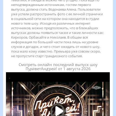
тематики, и ожидать можно чего угодно. Пока еще по
неподтвержденным источникам, гостем первого
выпуска, должна стать Водонаева Алена. Пользователи
уже успели распространить фото с ее личной странички
в социальной сети на котором она находится в студии
нового теле шоу. Исходя из различных интернет
источников, можно предположить, что в ближайших
выпусках должны появиться также и такие личности как:
Киркоров, Орбакайте и Николаев. В общем вся
информация по большей части пока лишь на уровне
слухов и догадок, и чего стоит ожидать от нового шоу,
пока мало кому известно. Премьера уже совсем скоро,
не пропустите старт грандиозного события.
Смотреть онлайн последний выпуск шоу
ҦрӥветАнꙣреӥ! от 1 августа 2026