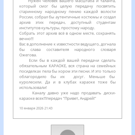
Нужен человек вашего масштаба и таланта,
который смог бы целую передачу посвятить
старинному народному пению каждой волости
России, собрал бы аутентичные костюмы и создал
архив этих передач, доступный студентам
институтов культуры, простому народу.
Собрать этот архив всё в одном месте, сохранять
вечно!!!
Вас в дополнение к известности ведущего, догнала
бы слава составителя народного словаря
Ожегова.
Если бы в каждой вашей передачи сделать
обязательным КАРАОКЕ, вся страна на семейных
посиделках пела бы хором эти песни. И это только
облагородило бы их досуг. Меньше бы
куролесили. Да и в клубах караоке тоже бы
использовали!
Каналу давно уже надо продавать диски-
караоке всех!!!передач "Привет, Андрей!"
10 января 2026 21:43