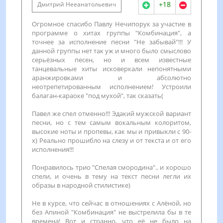
+18
Дмитрий Нееанатольевич
Огромное спасибо Павлу Нечипорук за участие в
программе о хитах группы "Комбинация", а
точнее за исполнение песни "Не забывай"!!! У
данной группы нет так уж и много было смыслово
серьёзных песен, но и всем известные
танцевальные хиты исковеркали непонятными
аранжировками и абсолютно
неотрепетированным исполнением! Устроили
балаган-караоке "под мухой", так сказать(
Павел же спел отменно!!! Эдакий мужской вариант
песни, но с тем самым вокальным колоритом,
высокие ноты и пропевы, как мы и привыкли с 90-
х) Реально прошибло на слезу и от текста и от его
исполнения!!!
Понравилось трио "Спелая смородина".. и хорошо
спели, и очень в тему на текст песни легли их
образы в народной стилистике)
Не в курсе, что сейчас в отношениях с Алёной, но
без Апиной "Комбинация" не выстрелила бы в те
времена! Вот и странно, что её не было на