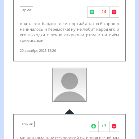
ирма
-14
опять этот бардин всё испортил! а так всё хорошо
начиналось и перемотка! ну не любит народ его и
его выходки с вечно открытым ртом и ни очём
гримассами!.
20 декабря 2025 13:26
томик
+7
миша кармаш-ну сссуперский ты и твоя песня!. мы