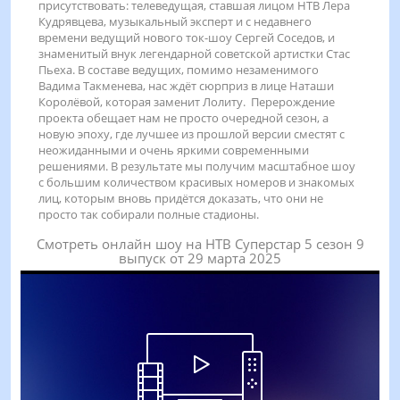
присутствовать: телеведущая, ставшая лицом НТВ Лера
Кудрявцева, музыкальный эксперт и с недавнего
времени ведущий нового ток-шоу Сергей Соседов, и
знаменитый внук легендарной советской артистки Стас
Пьеха. В составе ведущих, помимо незаменимого
Вадима Такменева, нас ждёт сюрприз в лице Наташи
Королёвой, которая заменит Лолиту. Перерождение
проекта обещает нам не просто очередной сезон, а
новую эпоху, где лучшее из прошлой версии сместят с
неожиданными и очень яркими современными
решениями. В результате мы получим масштабное шоу
с большим количеством красивых номеров и знакомых
лиц, которым вновь придётся доказать, что они не
просто так собирали полные стадионы.
Смотреть онлайн шоу на НТВ Суперстар 5 сезон 9
выпуск от 29 марта 2025