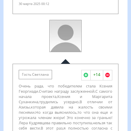
30 марта 2025 00:12
+14
Гость Светлана
Очень рада, что победителем стала Ксения
Георгиади.Считаю награду заслуженной.С самого
начала проекта,Ксения и Маргарита
Суханкина,трудились усердно,В отличии от
Азизы,которая давила на жалость своими
песнями.Но когда выяснилось,то что она еще и
угрожала членам жюри! Это конечно за гранью!
Лера Кудрявцева правильно поступила,нельзя так
себя вести.В этот раз,я полностью согласна с