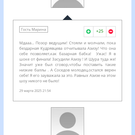
Гость Марина
+25
Мдааа... Позор ведущим! Стояли и молчали, пока
бездарная Кудрявцева отчитывала Азизу! Что она
себе позволяет,как базарная бабка! Ужас! Я в
шоке от финала! Засудили Азизу ! И Шура туда же!
Значит уже был сговор,чтобы поставить такие
низкие баллы . А Соседов молодец,остался верен
себе! Я его зауважала за это. Равных Азизе на этом
шоу никого не было!
29 марта 2025 21:54