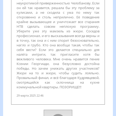
неукротимой приверженностью Челобанову. Если
он ей так нравится, решала бы эту проблему за
кулисами, а не сходила с ума по нему так
откровенно и столь неприлично. Её поведение
крайне вызывающее и уничтожает все старания
НТВ сделать совсем неплохую программу.
Уберите уже эту мамзель из жюри. Соседов
профессионал, и его высказывания всегда верны и
в точку, так она и с ним спорит безосновательно,
нагло и грубо. Кто она вообще такая, чтобы так
себя вести? Если это делается специально для
налёта интриги, так пригласите хотя бы
вежливого человека. Мне очень нравится пение
Ксении Георгиади, она безусловно достойна
победы. Но зачем унижать других участников?
Жюри на то и жюри, чтобы судить лояльно.
Провальный финал, и всё благодаря Кудрявцевой,
смотрящейся как склочница на кухне
коммунальной квартиры. ПОЗОРИЩЕ!!!
29 марта 2025 22:46