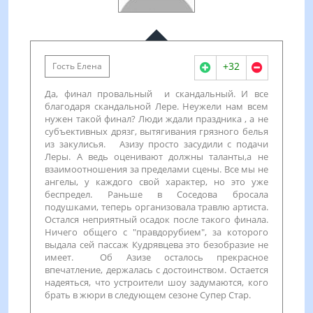
+32
Гость Елена
Да, финал провальный и скандальный. И все
благодаря скандальной Лере. Неужели нам всем
нужен такой финал? Люди ждали праздника , а не
субъективных дрязг, вытягивания грязного белья
из закулисья. Азизу просто засудили с подачи
Леры. А ведь оценивают должны таланты,а не
взаимоотношения за пределами сцены. Все мы не
ангелы, у каждого свой характер, но это уже
беспредел. Раньше в Соседова бросала
подушками, теперь организовала травлю артиста.
Остался неприятный осадок после такого финала.
Ничего общего с "правдорубием", за которого
выдала сей пассаж Кудрявцева это безобразие не
имеет. Об Азизе осталось прекрасное
впечатление, держалась с достоинством. Остается
надеяться, что устроители шоу задумаются, кого
брать в жюри в следующем сезоне Супер Стар.