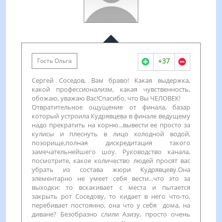
+37
Гость Ольга
Сергей Соседов, Вам браво! Какая выдержка,
какой профессионализм, какая чувственность,
обожаю, уважаю Вас!Спасибо, что Вы ЧЕЛОВЕК!
Отвратительное ощущение от финала, базар
который устроила Кудрявцева в финале ведущему
надо прекратить на корню...вывести ее просто за
кулисы и плеснуть в лицо холодной водой,
позорище,полная дискредитация такого
замечательнейшего шоу. Руководство канала,
посмотрите, какое количество людей просят вас
убрать из состава жюри Кудрявцеву.Она
элементарно не умеет себя вести...что это за
выходки: то вскакивает с места и пытается
закрыть рот Соседову, то кидает в него что-то,
перебивает постоянно, она что у себя дома, на
диване? Безобразно слили Азизу, просто очень