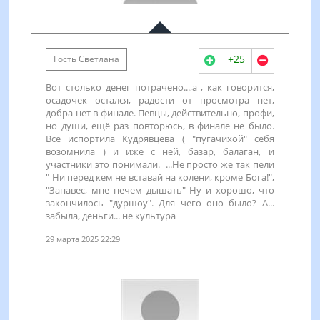
+25
Гость Светлана
Вот столько денег потрачено...,а , как говорится,
осадочек остался, радости от просмотра нет,
добра нет в финале. Певцы, действительно, профи,
но души, ещё раз повторюсь, в финале не было.
Всё испортила Кудрявцева ( "пугачихой" себя
возомнила ) и иже с ней, базар, балаган, и
участники это понимали. ...Не просто же так пели
" Ни перед кем не вставай на колени, кроме Бога!",
"Занавес, мне нечем дышать" Ну и хорошо, что
закончилось "дуршоу". Для чего оно было? А...
забыла, деньги... не культура
29 марта 2025 22:29