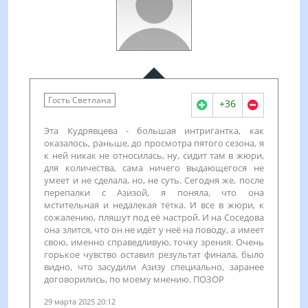
Гость Светлана
+36
Эта Кудрявцева - большая интригантка, как
оказалось, раньше, до просмотра пятого сезона, я
к ней никак не относилась, ну, сидит там в жюри,
для количества, сама ничего выдающегося не
умеет и не сделала, но, не суть. Сегодня же, после
перепалки с Азизой, я поняла, что она
мстительная и недалекая тётка. И все в жюри, к
сожалению, пляшут под её настрой. И на Соседова
она злится, что он не идёт у неё на поводу, а имеет
свою, именно справедливую, точку зрения. Очень
горькое чувство оставил результат финала, было
видно, что засудили Азизу специально, заранее
договорились, по моему мнению. ПОЗОР
29 марта 2025 20:12