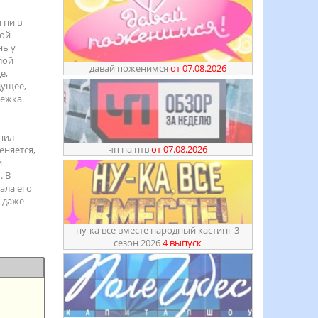
 ни в
дой
нь у
лой
давай поженимся
от 07.08.2026
е,
дущее,
лежка.
нил
чп на нтв
от 07.08.2026
еняется,
и
. В
ала его
и даже
ну-ка все вместе народный кастинг 3
сезон 2026
4 выпуск