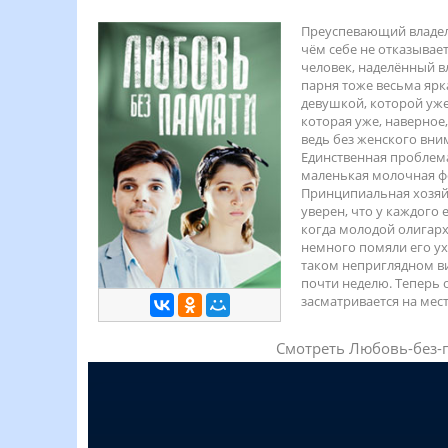
Преуспевающий владел
чём себе не отказывае
человек, наделённый в
парня тоже весьма ярк
девушкой, которой уже
которая уже, наверное,
ведь без женского вним
Единственная проблема
маленькая молочная фе
Принципиальная хозяйк
уверен, что у каждого 
когда молодой олигарх
немного помяли его у
таком неприглядном ви
почти неделю. Теперь 
засматривается на мест
Смотреть Любовь-без-п