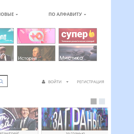
НОВЫЕ
ПО АЛФАВИТУ
ВОЙТИ
РЕГИСТРАЦИЯ
етанꙣреӥ!
за гранью
д