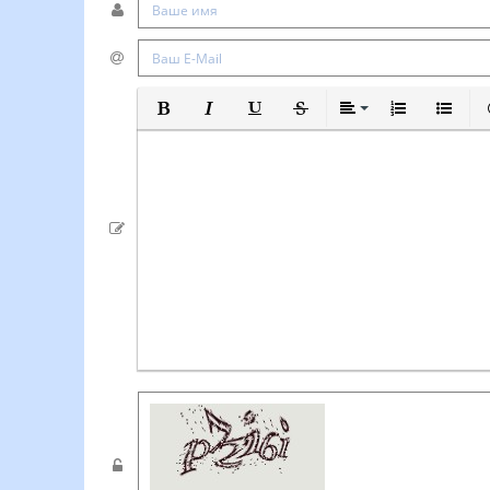
Полужирный
Курсив
Подчеркнутый
Зачеркнутый
Выравнивание
Нумерованный
Маркиро
В