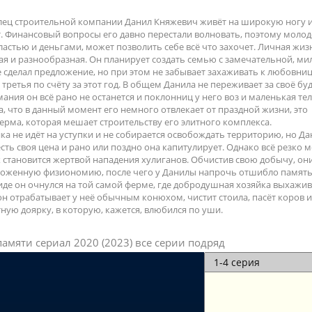
ец строительной компании Данил Княжевич живёт на широкую ногу и
т. Финансовый вопросы его давно перестали волновать, поэтому моло
ластью и деньгами, может позволить себе всё что захочет. Личная жиз
ая и разнообразная. Он планирует создать семью с замечательной, ми
 сделал предложение, но при этом не забывает захаживать к любовниц
 третья по счёту за этот год. В общем Данила не переживает за своё бу
ания он всё рано не останется и поклонниц у него воз и маленькая те
, что в данный момент его немного отвлекает от праздной жизни, это
рма, которая мешает строительству его элитного комплекса.
а не идёт на уступки и не собирается освобождать территорию, но Да
есть своя цена и рано или поздно она капитулирует. Однако всё резко м
 становится жертвой нападения хулиганов. Обчистив свою добычу, он
хоженную физиономию, после чего у Данилы напрочь отшибло память
де он очнулся на той самой ферме, где добродушная хозяйка выхажив
он отрабатывает у неё обычным конюхом, чистит стоила, пасёт коров 
ную доярку, в которую, кажется, влюбился по уши.
амяти сериал 2020 (2023) все серии подряд