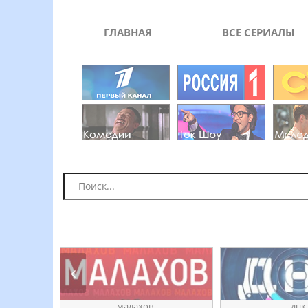
ГЛАВНАЯ
ВСЕ СЕРИАЛЫ
ое
ӎаԓахов
днк