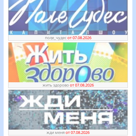
поӆе_чудес
от 07.08.2026
жить здорово
от 07.08.2026
жди меня
от 07.08.2026