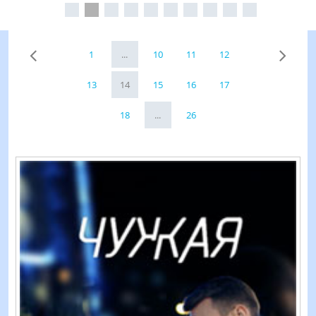
1
...
10
11
12
13
14
15
16
17
18
...
26