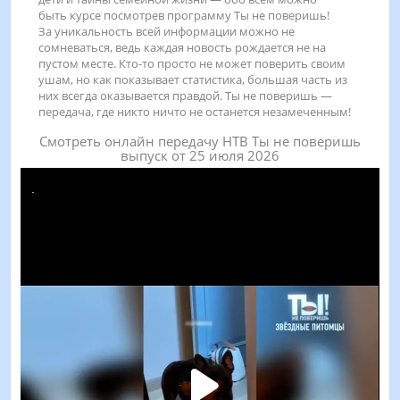
быть
курсе
посмотрев программу Ты не поверишь!
За уникальность всей информации можно не
сомневаться, ведь каждая новость рождается не на
пустом месте. Кто-то просто не может поверить своим
ушам, но как показывает статистика, большая часть из
них всегда оказывается правдой. Ты не поверишь
—
передача, где
никто
ничто не останется незамеченным!
Смотреть онлайн передачу НТВ Ты не поверишь
выпуск от 25 июля 2026