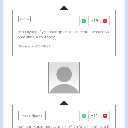
гость
+19
это глушко бумеранг прилетел/теперь шизанутых
уже двое, а то и трое .
26 августа 2024 08:22
+11
Гость Ирина
Филипп Киркоров. ..как одет? УжОс .где стилисты?