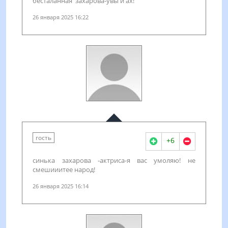
бесталанная захарова-увы и ах!
26 января 2025 16:22
гость
+6
синька захарова -актриса-я вас умоляю! не
смешииитее народ!
26 января 2025 16:14