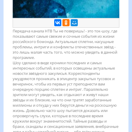
Передача канала НТВ Ты не поверишь! - это ток-шоу, где
показывают самые свежие и сочные события из жизни
российского бомонда. Актуальные сплетни,
насущные
проблемы, интриги и конфликты отечественных звёзд
-
это лишь малая часть того, что можно увидеть в данной
программе.
Шоу сделано в виде хроники последних и самых
интересных событий, в
которых
освещены актуальные
новости звёздного закулисья.
Корреспонденты
умудряются проникать в эпицентр закрытых тусовок и
вечеринок, чтобы из первых уст преподнести вам
очередную порцию сплетен и интриг.
Параллельно
зрители могут увидеть, как отдыхают и живут наши
звёзды и их близкие, на что они тратят заработанные
миллионы и откуда у них берутся деньги на
роскошную
жизнь. Довольно часто шоу
пытается
доказать или
опровергнуть слухи, которые в последнее время
кружили вокруг знаменитостей. Тайные разводы и
браки, скандалы и сенсационные заявления, внебрачные
дети и тайны семейной жизни
—
обо всём можно