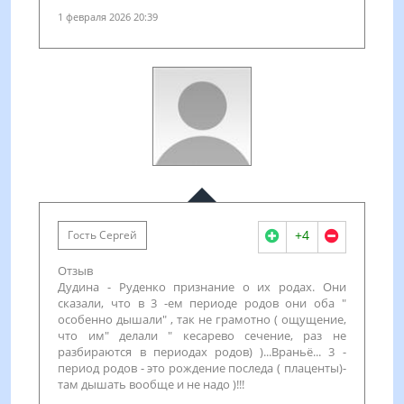
1 февраля 2026 20:39
+4
Гость Сергей
Отзыв
Дудина - Руденко признание о их родах. Они
сказали, что в 3 -ем периоде родов они оба "
особенно дышали" , так не грамотно ( ощущение,
что им" делали " кесарево сечение, раз не
разбираются в периодах родов) )...Враньё... 3 -
период родов - это рождение последа ( плаценты)-
там дышать вообще и не надо )!!!