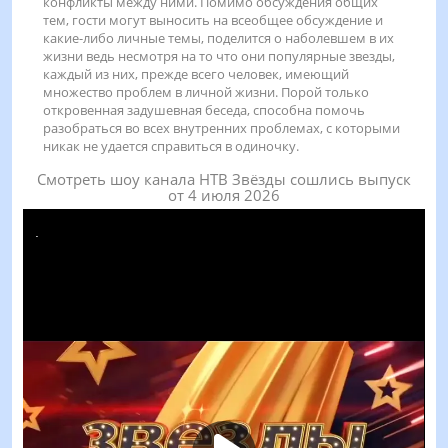
конфликты между ними. Помимо обсуждения общих
тем, гости могут выносить на всеобщее обсуждение и
какие-либо личные темы, поделится о наболевшем в их
жизни ведь несмотря на то что они популярные звезды,
каждый из них, прежде всего человек, имеющий
множество проблем в личной жизни. Порой только
откровенная задушевная беседа, способна помочь
разобраться во всех внутренних проблемах, с которыми
никак не удается справиться в одиночку.
Смотреть шоу канала НТВ Звёзды сошлись выпуск
от 4 июля 2026