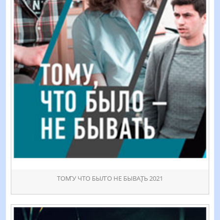
ТОꙦУ ЧТО БЫꙤО НЕ БЫВАꚐЬ 2021