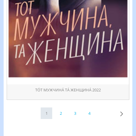
ТÓТ МУЖЧИНÁ ТÁ ЖЕНЩИНÁ 2022
1
2
3
4