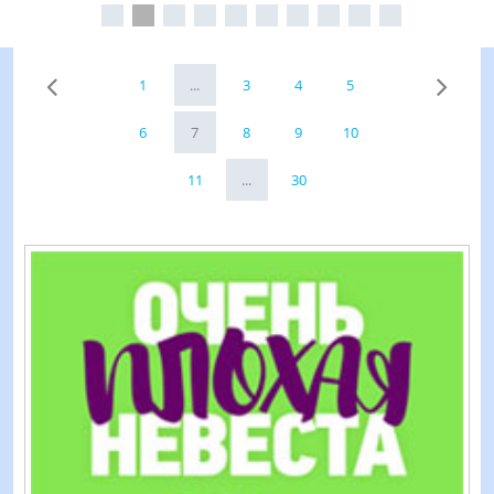
1
...
3
4
5
6
7
8
9
10
11
...
30