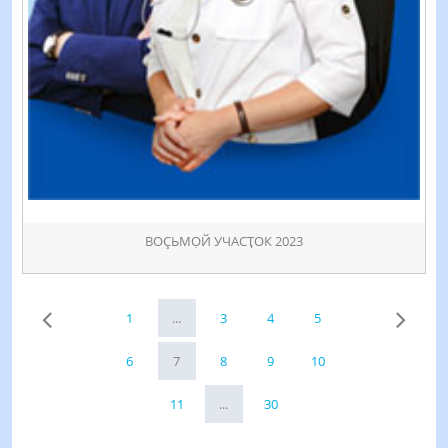
ВОÇЬМỌЙ УЧАСҬОК 2023
1
...
3
4
5
6
7
8
9
10
11
...
30