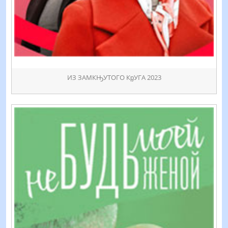
ИЗ ЗАМКԢУТОГО КᶈУГА 2023