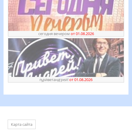
сегодня вечером
от 01.08.2026
ҧрӥветанꙣреӥ!
от 01.08.2026
Карта сайта