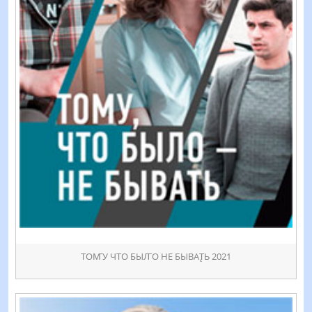
ТОꙦУ ЧТО БЫꙤО НЕ БЫВАꚐЬ 2021