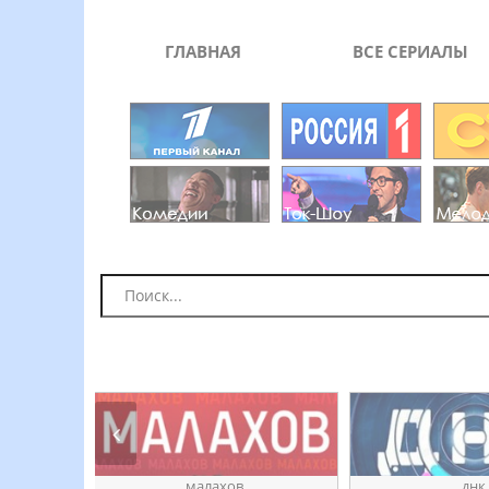
ГЛАВНАЯ
ВСЕ СЕРИАЛЫ
ое
ӎаԓахов
днк