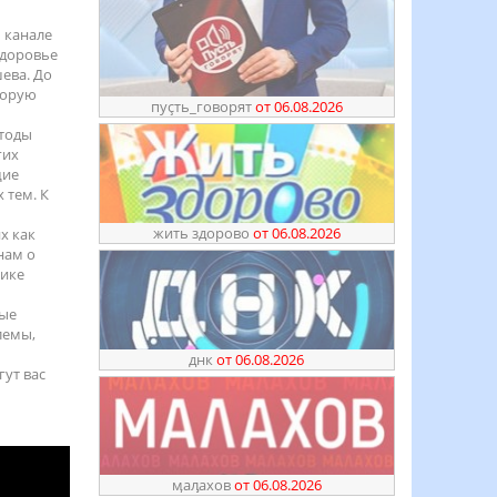
 канале
здоровье
ева. До
торую
пуҫть_говорят
от 06.08.2026
етоды
гих
щие
 тем. К
жить здорово
от 06.08.2026
х как
нам о
рике
рые
лемы,
днк
от 06.08.2026
гут вас
ӎаԓахов
от 06.08.2026