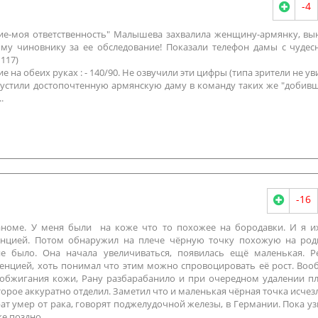
-4
ние-моя ответственность" Малышева захвалила женщину-армянку, вы
му чиновнику за ее обследование! Показали телефон дамы с чуде
117)
е на обеих руках : - 140/90. Не озвучили эти цифры (типа зрители не ув
пустили достопочтенную армянскую даму в команду таких же "добив
...
-16
аноме. У меня были на коже что то похожее на бородавки. И я и
сенцией. Потом обнаружил на плече чёрную точку похожую на род
е было. Она начала увеличиваться, появилась ещё маленькая. 
сенцией, хоть понимал что этим можно спровоцировать её рост. Во
е обжигания кожи, Рану разбарабанило и при очередном удалении п
орое аккуратно отделил. Заметил что и маленькая чёрная точка исчезл
ат умер от рака, говорят поджелудочной железы, в Германии. Пока уз
же поздно.