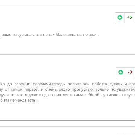
+5
 прямо из сустава, а это не так Малышева вы не врач.
-9
еко до героини передачи.теперь попытаюсь поболщ гулять и в
у от самой первой, и очень редко пропускаю, только по уважите
, и то, что я дожила до своих лет и сама себя обслуживаю, заслуга
о эта команда есть!!!