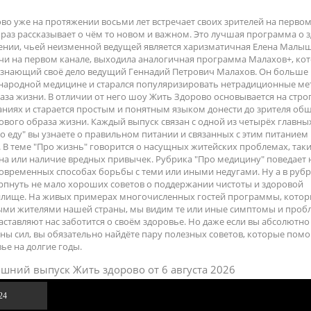
о уже на протяжении восьми лет встречает своих зрителей на первом
й раз рассказывает о чём то новом и важном. Это лучшая программа о 
ении, чьей неизменной ведущей является харизматичная Елена Малыш
чи на первом канале, выходила аналогичная программа Малахов+, ко
о знающий своё дело ведущий Геннадий Петрович Малахов. Он больше
 народной медицине и старался популяризировать нетрадиционные м
аза жизни. В отличии от него шоу Жить Здорово основывается на стро
ниях и старается простым и понятным языком донести до зрителя об
ового образа жизни. Каждый выпуск связан с одной из четырёх главных
о еду" вы узнаете о правильном питании и связанных с этим питанием
 В теме "Про жизнь" говорится о насущных житейских проблемах, таки
на или наличие вредных привычек. Рубрика "Про медицину" поведает 
овременных способах борьбы с теми или иными недугами. Ну а в руб
рпнуть не мало хороших советов о поддержании чистоты и здоровой
лище. На живых примерах многочисленных гостей программы, кото
выми жителями нашей страны, мы видим те или иные симптомы и проб
ставляют нас заботится о своём здоровье. Но даже если вы абсолютно
ны сил, вы обязательно найдёте пару полезных советов, которые помо
ье на долгие годы.
шний выпуск Жить здорово от 6 августа 2026
24