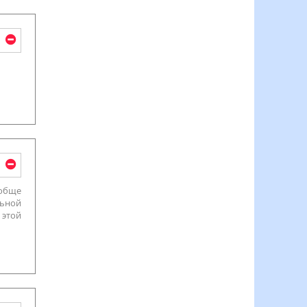
ообще
льной
 этой