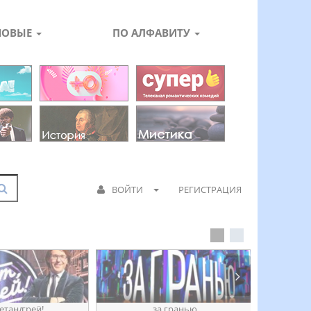
НОВЫЕ
ПО АЛФАВИТУ
ВОЙТИ
РЕГИСТРАЦИЯ
етанꙣреӥ!
за гранью
д