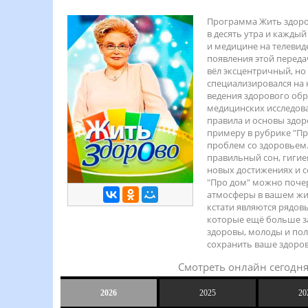
Программа Жить здоров
в десять утра и кажды
и медицине на телевид
появления этой переда
вёл эксцентричный, н
специализировался на
ведения здорового обр
медицинских исследова
правила и основы здор
примеру в рубрике "Пр
проблем со здоровьем.
правильный сон, гигие
новых достижениях и с
"Про дом" можно поче
атмосферы в вашем жи
кстати являются рядо
которые ещё больше за
здоровы, молоды и пол
сохранить ваше здоров
Смотреть онлайн сегодня
2026
2025
20