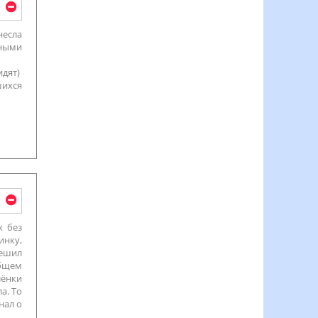
несла
сными
идят)
шихся
х без
инку,
Решил
общем
лёнки
а. То
нал о