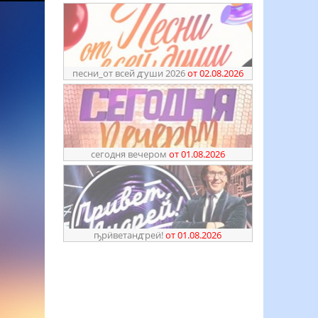
песни_от всей ꙣуши 2026
от 02.08.2026
сегодня вечером
от 01.08.2026
ҧрӥветанꙣреӥ!
от 01.08.2026