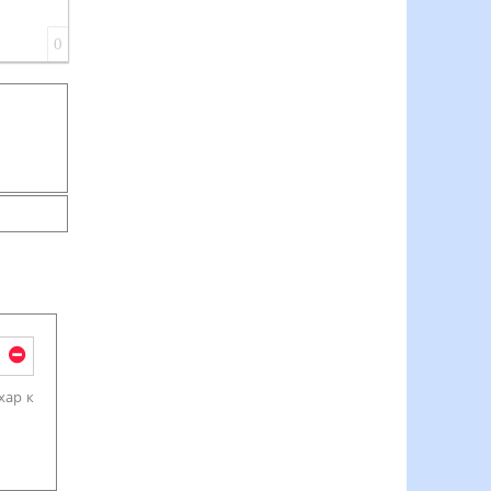
0
хар к