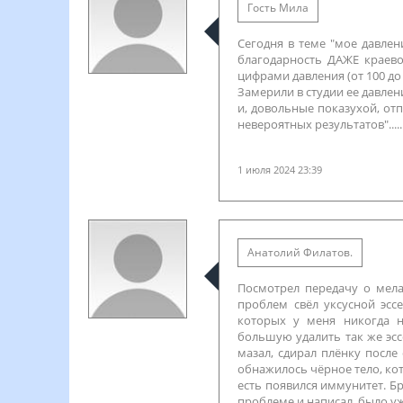
Гость Мила
Сегодня в теме "мое давле
благодарность ДАЖЕ краево
цифрами давления (от 100 до 
Замерили в студии ее давлени
и, довольные показухой, от
невероятных результатов"....
1 июля 2024 23:39
Анатолий Филатов.
Посмотрел передачу о мел
проблем свёл уксусной эс
которых у меня никогда н
большую удалить так же эс
мазал, сдирал плёнку посл
обнажилось чёрное тело, кот
есть появился иммунитет. Бр
проблеме и написал, было у