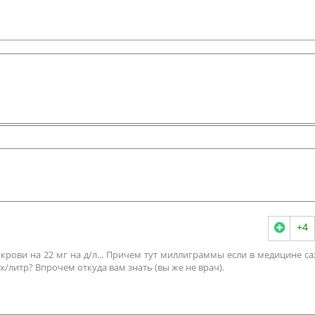
+4
крови на 22 мг на д/л... Причем тут миллиграммы если в медицине са
/литр? Впрочем откуда вам знать (вы же не врач).