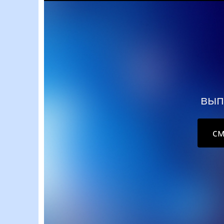
вып
см