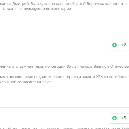
ание. Дмитрий, Вы в курсе сегодняшней даты? Впрочем, всё понятно.
ю Наталью в предыдущем комментарии.
+2
нение это важная тема, но сегодня 85 лет начала Великой Отечеств
амма посвященная подвигам наших героев и памяти 27 млн погибших!
 со мной согласятся многие!!!
+5
ений, то , извините, уж, дожили, когда шелупонь зарабатывает баб