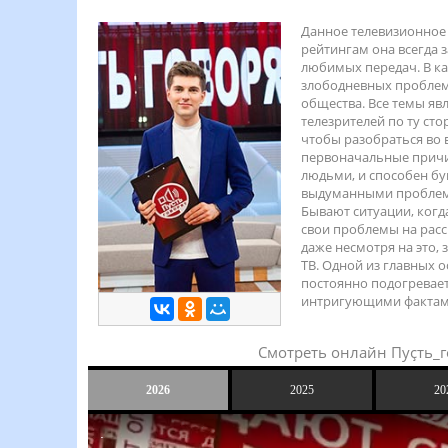
Данное телевизионное 
рейтингам она всегда 
любимых передач. В ка
злободневных проблем
общества. Все темы явл
телезрителей по ту ст
чтобы разобраться во 
первоначальные причи
людьми, и способен бу
выдуманными проблемам
Бывают ситуации, когд
свои проблемы на расс
даже несмотря на это,
ТВ. Одной из главных 
постоянно подогревае
интригующими фактам
Смотреть онлайн Пуҫть_г
2026
2025
20