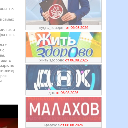
аны. По
 в самых
пуҫть_говорят
от 06.08.2026
и, так и
ля того,
ты с
я с
вы.
жить здорово
от 06.08.2026
тавить
иар», но
ни звезд
орая
и
днк
от 06.08.2026
ӎаԓахов
от 06.08.2026