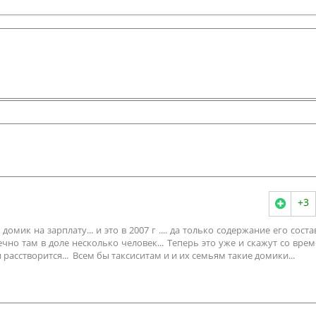
+3
домик на зарплату... и это в 2007 г .... да только содержание его соста
чно там в доле несколько человек... Теперь это уже и скажут со вре
и расстворится... Всем бы таксиситам и и их семьям такие домики...