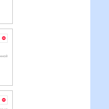
енной
ки на