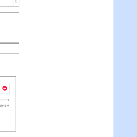
0
вляет
менем