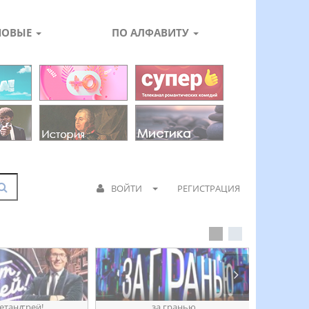
НОВЫЕ
ПО АЛФАВИТУ
ВОЙТИ
РЕГИСТРАЦИЯ
етанꙣреӥ!
за гранью
д