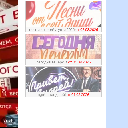
песни_от всей ꙣуши 2026
от 02.08.2026
сегодня вечером
от 01.08.2026
ҧрӥветанꙣреӥ!
от 01.08.2026