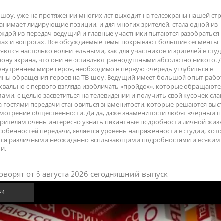
шоу, уже на протяжении многих лет выходит на телеэкраны нашей стр
занимает лидирующие позиции, и для многих зрителей, стала одной из
ждой из передач ведущий и главные участники пытаются разобраться
ах и вопросах. Все обсуждаемые темы покрывают большие сегменты
яются настолько волнительными, как для участников и зрителей в студи
орону экрана, что они не оставляют равнодушными абсолютно никого. Д
внутреннем мире героя, необходимо в первую очередь углубиться в
ны обращения героев на ТВ-шоу. Ведущий имеет большой опыт рабо
квально с первого взгляда изобличать «пройдох», которые обращаютс
и, с целью засветиться на телевидении и получить свой кусочек сла
а гостями передачи становиться знаменитости, которые решаются выс
мотрение общественности. Да да, даже знаменитости любят «черный п
 зрителям очень интересно узнать пикантные подробности личной жиз
особенностей передачи, является уровень напряженности в студии, кот
тся различными неожиданно всплывающими подробностями и всяким
и.
оворят от 6 августа 2026 сегодняшний выпуск
24