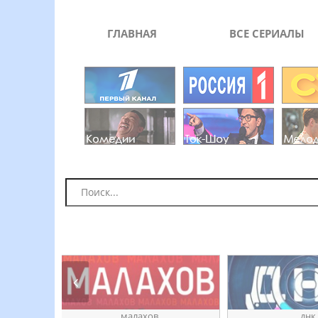
ГЛАВНАЯ
ВСЕ СЕРИАЛЫ
ое
ӎаԓахов
днк