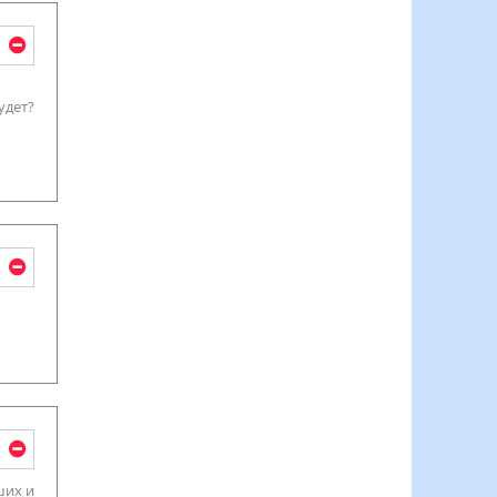
удет?
ших и