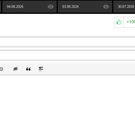
04.08.2026
03.08.2026
30.07.2026
+10
 список
ванный список
ставить смайлик
Вставка скрытого текста
Вставка цитаты
Вставка спойлера