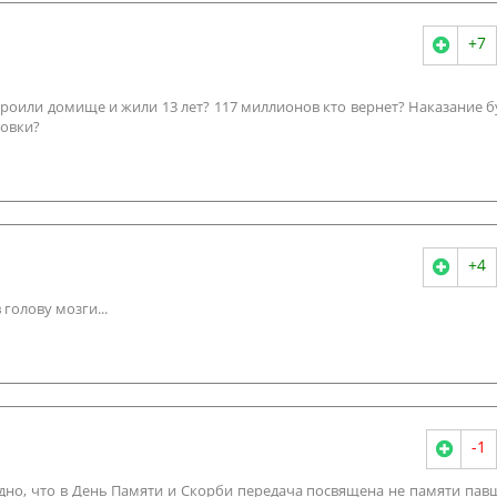
+7
троили домище и жили 13 лет? 117 миллионов кто вернет? Наказание б
ровки?
+4
 голову мозги...
-1
бидно, что в День Памяти и Скорби передача посвящена не памяти пав